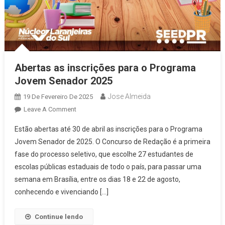
Abertas as inscrições para o Programa
Jovem Senador 2025
Jose Almeida
19 De Fevereiro De 2025
On
Leave A Comment
Abertas
Estão abertas até 30 de abril as inscrições para o Programa
As
Jovem Senador de 2025. O Concurso de Redação é a primeira
Inscrições
fase do processo seletivo, que escolhe 27 estudantes de
Para
escolas públicas estaduais de todo o país, para passar uma
O
Programa
semana em Brasília, entre os dias 18 e 22 de agosto,
Jovem
conhecendo e vivenciando […]
Senador
2025
Continue lendo