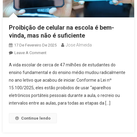
Proibição de celular na escola é bem-
vinda, mas não é suficiente
Jose Almeida
17 De Fevereiro De 2025
On
Leave A Comment
Proibição
A vida escolar de cerca de 47 milhões de estudantes do
De
ensino fundamental e do ensino médio mudou radicalmente
Celular
no ano letivo que acabou de iniciar. Conforme a Lei nº
Na
15.100/2025, eles estão proibidos de usar “aparelhos
Escola
É
eletrônicos portáteis pessoais durante a aula, o recreio ou
Bem-
intervalos entre as aulas, para todas as etapas da […]
Vinda,
Mas
Continue lendo
Não
É
Suficiente