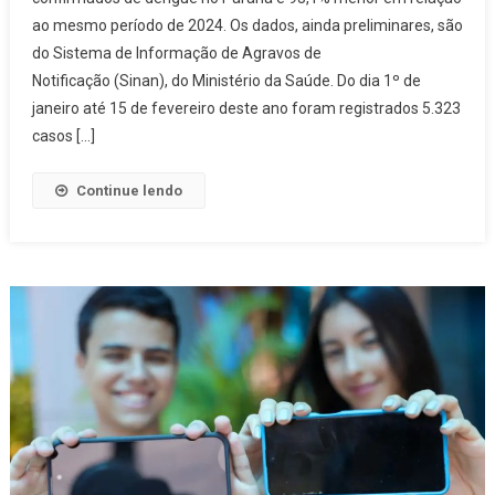
Dengue
ao mesmo período de 2024. Os dados, ainda preliminares, são
Caem
do Sistema de Informação de Agravos de
93,1%
No
Notificação (Sinan), do Ministério da Saúde. Do dia 1º de
Paraná
janeiro até 15 de fevereiro deste ano foram registrados 5.323
Em
casos […]
2025;
Estado
Continue lendo
Recomenda
Cuidado
Constante