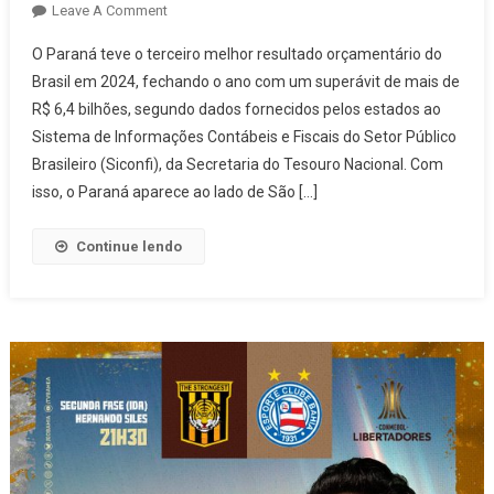
On
Leave A Comment
Contas
O Paraná teve o terceiro melhor resultado orçamentário do
Em
Brasil em 2024, fechando o ano com um superávit de mais de
Dia:
R$ 6,4 bilhões, segundo dados fornecidos pelos estados ao
Paraná
Sistema de Informações Contábeis e Fiscais do Setor Público
Tem
O
Brasileiro (Siconfi), da Secretaria do Tesouro Nacional. Com
Terceiro
isso, o Paraná aparece ao lado de São […]
Melhor
Resultado
Continue lendo
Orçamentário
Do
País
Em
2024