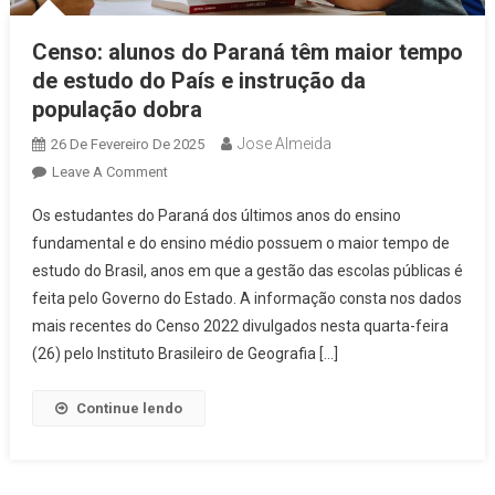
Censo: alunos do Paraná têm maior tempo
de estudo do País e instrução da
população dobra
Jose Almeida
26 De Fevereiro De 2025
On
Leave A Comment
Censo:
Os estudantes do Paraná dos últimos anos do ensino
Alunos
fundamental e do ensino médio possuem o maior tempo de
Do
estudo do Brasil, anos em que a gestão das escolas públicas é
Paraná
feita pelo Governo do Estado. A informação consta nos dados
Têm
Maior
mais recentes do Censo 2022 divulgados nesta quarta-feira
Tempo
(26) pelo Instituto Brasileiro de Geografia […]
De
Estudo
Continue lendo
Do
País
E