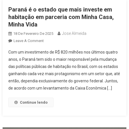
Paraná é o estado que mais investe em
habitação em parceria com Minha Casa,
Minha Vida
Jose Almeida
18 De Fevereiro De 2025
On
Leave A Comment
Paraná
Com um investimento de R$ 820 milhões nos últimos quatro
É
anos, o Paraná tem sido o maior responsável pela mudança
O
das políticas públicas de habitação no Brasil, com os estados
Estado
ganhando cada vez mais protagonismo em um setor que, até
Que
Mais
então, dependia exclusivamente do governo federal. Juntos,
Investe
de acordo com um levantamento da Caixa Econômica […]
Em
Habitação
Continue lendo
Em
Parceria
Com
Minha