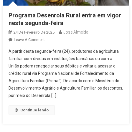
Programa Desenrola Rural entra em vigor
nesta segunda-feira
Jose Almeida
24 De Fevereiro De 2025
On
Leave A Comment
Programa
A partir desta segunda-feira (24), produtores da agricultura
Desenrola
familiar com dívidas em instituições bancárias ou com a
Rural
União podem renegociar seus débitos e voltar a acessar o
Entra
crédito rural via Programa Nacional de Fortalecimento da
Em
Vigor
Agricultura Familiar (Pronaf). De acordo com o Ministério do
Nesta
Desenvolvimento Agrário e Agricultura Familiar, os descontos,
Segunda-
por meio do Desenrola […]
Feira
Continue lendo