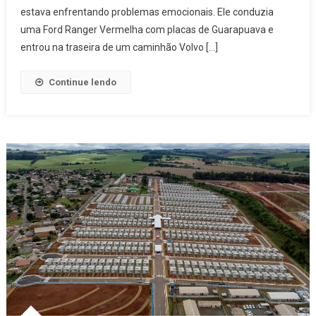
Traseira
estava enfrentando problemas emocionais. Ele conduzia
Na
uma Ford Ranger Vermelha com placas de Guarapuava e
BR-
entrou na traseira de um caminhão Volvo […]
277
Continue lendo