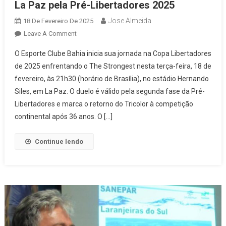
La Paz pela Pré-Libertadores 2025
Jose Almeida
18 De Fevereiro De 2025
On
Leave A Comment
Bahia
O Esporte Clube Bahia inicia sua jornada na Copa Libertadores
Desafia
de 2025 enfrentando o The Strongest nesta terça-feira, 18 de
The
fevereiro, às 21h30 (horário de Brasília), no estádio Hernando
Strongest
Siles, em La Paz. O duelo é válido pela segunda fase da Pré-
Na
Altitude
Libertadores e marca o retorno do Tricolor à competição
De
continental após 36 anos. O […]
La
Paz
Continue lendo
Pela
Pré-
Libertadores
2025