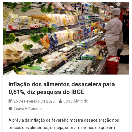
Instrução
Da
População
Dobra
Inflação dos alimentos desacelera para
0,61%, diz pesquisa do IBGE
Jose Almeida
25 De Fevereiro De 2025
On
Leave A Comment
Inflação
A prévia da inflação de fevereiro mostra desaceleração nos
Dos
preços dos alimentos, ou seja, subiram menos do que em
Alimentos