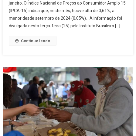
janeiro. O Índice Nacional de Preços ao Consumidor Amplo 15
Desacelera
(IPCA-15) indica que, neste mês, houve alta de 0,61%, a
Para
0,61%,
menor desde setembro de 2024 (0,05%). A informação foi
Diz
divulgada nesta terça-feira (25) pelo Instituto Brasileiro […]
Pesquisa
Do
Continue lendo
IBGE