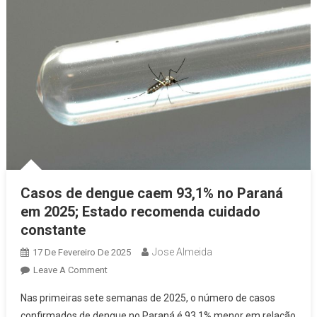
Casa,
Minha
Vida
Casos de dengue caem 93,1% no Paraná
em 2025; Estado recomenda cuidado
constante
Jose Almeida
17 De Fevereiro De 2025
On
Leave A Comment
Casos
Nas primeiras sete semanas de 2025, o número de casos
De
confirmados de dengue no Paraná é 93,1% menor em relação