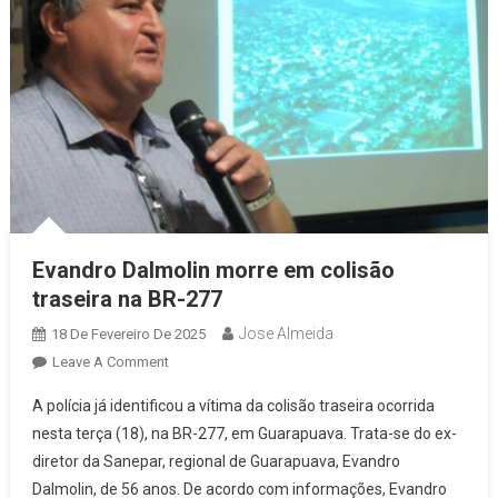
Evandro Dalmolin morre em colisão
traseira na BR-277
Jose Almeida
18 De Fevereiro De 2025
On
Leave A Comment
Evandro
A polícia já identificou a vítima da colisão traseira ocorrida
Dalmolin
nesta terça (18), na BR-277, em Guarapuava. Trata-se do ex-
Morre
diretor da Sanepar, regional de Guarapuava, Evandro
Em
Dalmolin, de 56 anos. De acordo com informações, Evandro
Colisão