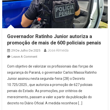
Governador Ratinho Junior autoriza a
promoção de mais de 600 policiais penais
Jose Almeida
29 De Julho De 2025
On
Leave A Comment
Governador
Com objetivo de valorizar os profissionais das forças de
Ratinho
segurança do Paraná, o governador Carlos Massa Ratinho
Junior
Junior assinou nesta segunda-feira (28) o Decreto
Autoriza
10.725/2025 , que autoriza a promoção de 627 policiais
A
Promoção
penais do Estado. As promoções, por critérios de
De
merecimento, passam a valer a partir da publicação do
Mais
decreto no Diário Oficial. A medida reconhece […]
De