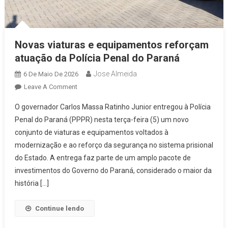
Novas viaturas e equipamentos reforçam
atuação da Polícia Penal do Paraná
Jose Almeida
6 De Maio De 2026
On
Leave A Comment
Novas
O governador Carlos Massa Ratinho Junior entregou à Polícia
Viaturas
Penal do Paraná (PPPR) nesta terça-feira (5) um novo
E
conjunto de viaturas e equipamentos voltados à
Equipamentos
modernização e ao reforço da segurança no sistema prisional
Reforçam
Atuação
do Estado. A entrega faz parte de um amplo pacote de
Da
investimentos do Governo do Paraná, considerado o maior da
Polícia
história […]
Penal
Do
Continue lendo
Paraná