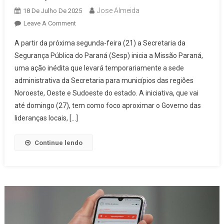
Jose Almeida
18 De Julho De 2025
On
Leave A Comment
Missão
A partir da próxima segunda-feira (21) a Secretaria da
Paraná:
Segurança Pública do Paraná (Sesp) inicia a Missão Paraná,
Secretaria
uma ação inédita que levará temporariamente a sede
Da
administrativa da Secretaria para municípios das regiões
Segurança
Vai
Noroeste, Oeste e Sudoeste do estado. A iniciativa, que vai
Ao
até domingo (27), tem como foco aproximar o Governo das
Interior
lideranças locais, […]
Ouvir
As
Continue lendo
Necessidades
Dos
Municípios