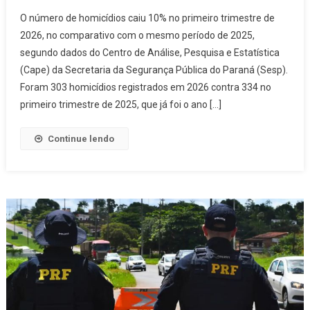
Paraná
O número de homicídios caiu 10% no primeiro trimestre de
Tem
2026, no comparativo com o mesmo período de 2025,
Redução
segundo dados do Centro de Análise, Pesquisa e Estatística
De
(Cape) da Secretaria da Segurança Pública do Paraná (Sesp).
10%
Nos
Foram 303 homicídios registrados em 2026 contra 334 no
Homicídios
primeiro trimestre de 2025, que já foi o ano […]
E
22%
Continue lendo
Nos
Roubos
No
1º
Trimestre
De
2026