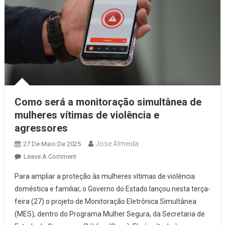
Como será a monitoração simultânea de
mulheres vítimas de violência e
agressores
Jose Almeida
27 De Maio De 2025
On
Leave A Comment
Como
Para ampliar a proteção às mulheres vítimas de violência
Será
doméstica e familiar, o Governo do Estado lançou nesta terça-
A
feira (27) o projeto de Monitoração Eletrônica Simultânea
Monitoração
(MES), dentro do Programa Mulher Segura, da Secretaria de
Simultânea