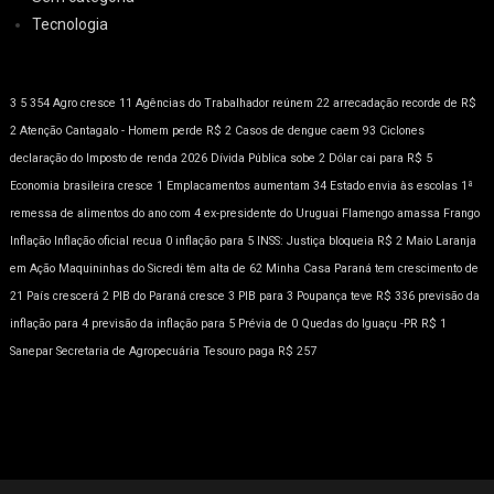
Tecnologia
3
5
354
Agro cresce 11
Agências do Trabalhador reúnem 22
arrecadação recorde de R$
2
Atenção
Cantagalo - Homem perde R$ 2
Casos de dengue caem 93
Ciclones
declaração do Imposto de renda 2026
Dívida Pública sobe 2
Dólar cai para R$ 5
Economia brasileira cresce 1
Emplacamentos aumentam 34
Estado envia às escolas 1ª
remessa de alimentos do ano com 4
ex-presidente do Uruguai
Flamengo amassa
Frango
Inflação
Inflação oficial recua 0
inflação para 5
INSS: Justiça bloqueia R$ 2
Maio Laranja
em Ação
Maquininhas do Sicredi têm alta de 62
Minha Casa
Paraná tem crescimento de
21
País crescerá 2
PIB do Paraná cresce 3
PIB para 3
Poupança teve R$ 336
previsão da
inflação para 4
previsão da inflação para 5
Prévia de 0
Quedas do Iguaçu -PR
R$ 1
Sanepar
Secretaria de Agropecuária
Tesouro paga R$ 257