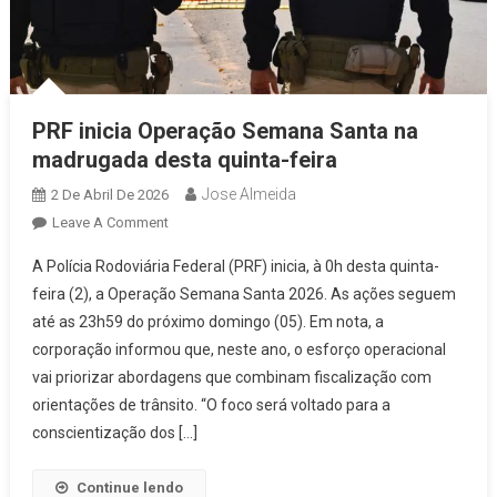
PRF inicia Operação Semana Santa na
madrugada desta quinta-feira
Jose Almeida
2 De Abril De 2026
On
Leave A Comment
PRF
A Polícia Rodoviária Federal (PRF) inicia, à 0h desta quinta-
Inicia
feira (2), a Operação Semana Santa 2026. As ações seguem
Operação
até as 23h59 do próximo domingo (05). Em nota, a
Semana
corporação informou que, neste ano, o esforço operacional
Santa
Na
vai priorizar abordagens que combinam fiscalização com
Madrugada
orientações de trânsito. “O foco será voltado para a
Desta
conscientização dos […]
Quinta-
Feira
Continue lendo