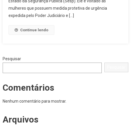
De
Estado da Segurança Pública (Sesp). Ele é voltado às
Mulheres
mulheres que possuem medida protetiva de urgência
Vítimas
expedida pelo Poder Judiciário e […]
De
Violência
Continue lendo
E
Agressores
Pesquisar
Pesquisar
Comentários
Nenhum comentário para mostrar.
Arquivos