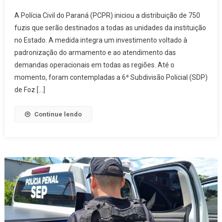
Com
A Polícia Civil do Paraná (PCPR) iniciou a distribuição de 750
750
fuzis que serão destinados a todas as unidades da instituição
Fuzis,
no Estado. A medida integra um investimento voltado à
PCPR
padronização do armamento e ao atendimento das
Amplia
Armamento
demandas operacionais em todas as regiões. Até o
Em
momento, foram contempladas a 6ª Subdivisão Policial (SDP)
Todas
de Foz […]
As
Unidades
Continue lendo
Do
Paraná