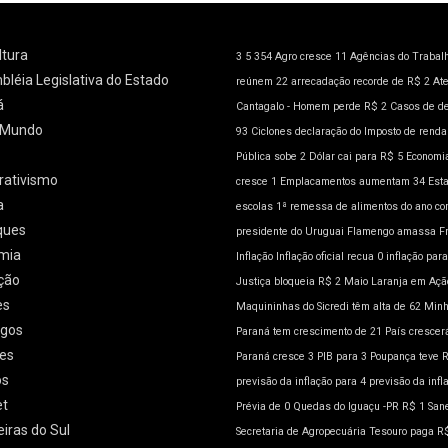
ltura
3
5
354
Agro cresce 11
Agências do Trabal
léia Legislativa do Estado
reúnem 22
arrecadação recorde de R$ 2
At
á
Cantagalo - Homem perde R$ 2
Casos de d
l/Mundo
93
Ciclones
declaração do Imposto de rend
Pública sobe 2
Dólar cai para R$ 5
Economia
rativismo
cresce 1
Emplacamentos aumentam 34
Est
a
escolas 1ª remessa de alimentos do ano co
ques
presidente do Uruguai
Flamengo amassa
F
mia
Inflação
Inflação oficial recua 0
inflação para
ção
Justiça bloqueia R$ 2
Maio Laranja em Açã
es
Maquininhas do Sicredi têm alta de 62
Minh
gos
Paraná tem crescimento de 21
País crescer
es
Paraná cresce 3
PIB para 3
Poupança teve 
os
previsão da inflação para 4
previsão da infl
et
Prévia de 0
Quedas do Iguaçu -PR
R$ 1
San
eiras do Sul
Secretaria de Agropecuária
Tesouro paga R