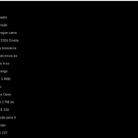
hador
enção
engue caem
a 2026
Dívida
 brasileira
ado envia às
m 4
ex-
rango
 5
INSS:
o
a Casa
á 2
PIB do
R$ 336
ação para 5
epar
$ 257