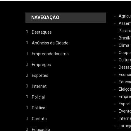
Agricu
NAVEGAÇÃO
Assemb
Paran
Destaques
Brasi
Anúncios da Cidade
Clima
Coope
Empreendedorismo
Cultur
Empregos
Desta
Econo
Esportes
Educa
Internet
Eleiçõ
Empre
Policial
Esport
Politica
Event
Intern
Contato
Laranj
Educação