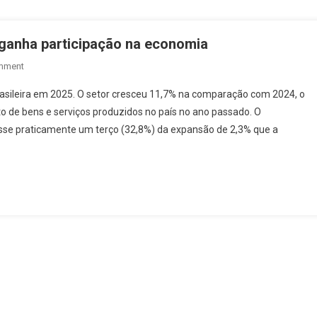
 ganha participação na economia
On
mment
Agro
asileira em 2025. O setor cresceu 11,7% na comparação com 2024, o
Cresce
to de bens e serviços produzidos no país no ano passado. O
11,7%,
se praticamente um terço (32,8%) da expansão de 2,3% que a
Impulsiona
PIB
E
Ganha
Participação
Na
Economia