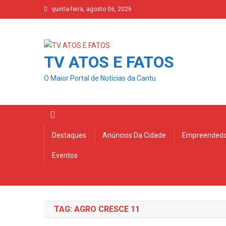
Skip
quinta-feira, agosto 06, 2026
to
content
TV ATOS E FATOS
O Maior Portal de Notícias da Cantu
Destaques
Anúncios Da Cidade
Empreendedo
Eventos
TAG:
AGRO CRESCE 11