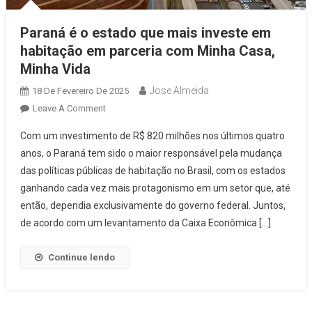
Paraná é o estado que mais investe em
habitação em parceria com Minha Casa,
Minha Vida
Jose Almeida
18 De Fevereiro De 2025
On
Leave A Comment
Paraná
Com um investimento de R$ 820 milhões nos últimos quatro
É
anos, o Paraná tem sido o maior responsável pela mudança
O
das políticas públicas de habitação no Brasil, com os estados
Estado
ganhando cada vez mais protagonismo em um setor que, até
Que
Mais
então, dependia exclusivamente do governo federal. Juntos,
Investe
de acordo com um levantamento da Caixa Econômica […]
Em
Habitação
Continue lendo
Em
Parceria
Com