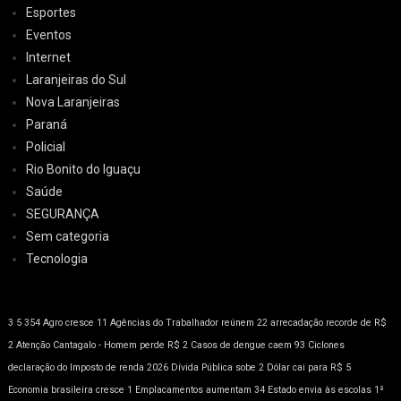
Esportes
Eventos
Internet
Laranjeiras do Sul
Nova Laranjeiras
Paraná
Policial
Rio Bonito do Iguaçu
Saúde
SEGURANÇA
Sem categoria
Tecnologia
3
5
354
Agro cresce 11
Agências do Trabalhador reúnem 22
arrecadação recorde de R$
2
Atenção
Cantagalo - Homem perde R$ 2
Casos de dengue caem 93
Ciclones
declaração do Imposto de renda 2026
Dívida Pública sobe 2
Dólar cai para R$ 5
Economia brasileira cresce 1
Emplacamentos aumentam 34
Estado envia às escolas 1ª