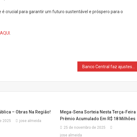
 é crucial para garantir um futuro sustentável e próspero para o
AQUI
.
Banco Central faz ajustes para aperfeiçoar segurança do Pix
ública – Obras Na Região!
Mega-Sena Sorteia Nesta Terça-Feira
Prêmio Acumulado Em R$ 18 Milhões
de 2025
jose almeida
25 de novembro de 2025
jose almeida