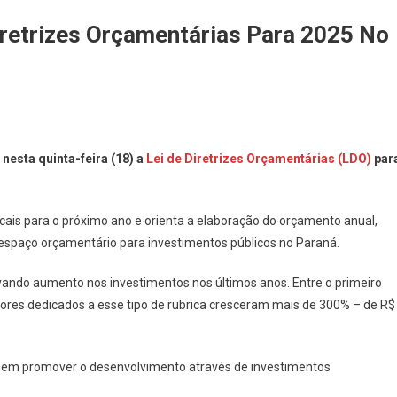
iretrizes Orçamentárias Para 2025 No
On
Governador
esta quinta-feira (18) a
Lei de Diretrizes Orçamentárias (LDO)
par
Sanciona
Lei
De
scais para o próximo ano e orienta a elaboração do orçamento anual,
Diretrizes
s espaço orçamentário para investimentos públicos no Paraná.
Orçamentárias
Para
ando aumento nos investimentos nos últimos anos. Entre o primeiro
2025
ores dedicados a esse tipo de rubrica cresceram mais de 300% – de R$
No
Paraná
em promover o desenvolvimento através de investimentos