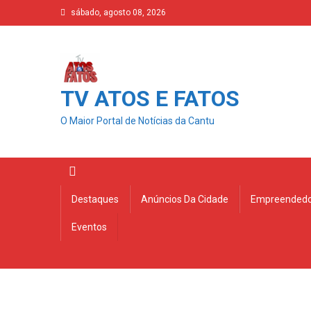
Skip
sábado, agosto 08, 2026
to
content
TV ATOS E FATOS
O Maior Portal de Notícias da Cantu
Destaques
Anúncios Da Cidade
Empreendedo
Eventos