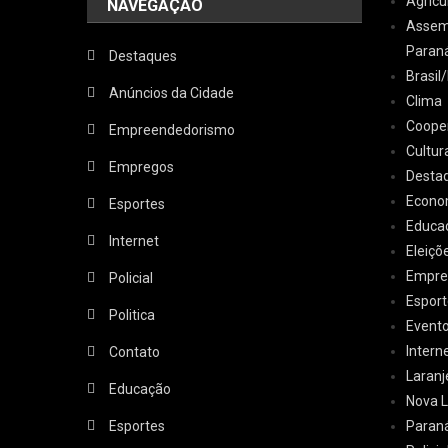
Agricu
NAVEGAÇÃO
Assemb
Paran
Destaques
Brasi
Anúncios da Cidade
Clima
Coope
Empreendedorismo
Cultur
Empregos
Desta
Econo
Esportes
Educa
Internet
Eleiçõ
Empre
Policial
Esport
Politica
Event
Intern
Contato
Laranj
Educação
Nova L
Esportes
Paran