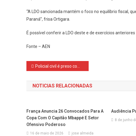
“A LDO sancionada mantém o foco no equilíbrio fiscal, que
Paraná”, frisa Ortigara.
É possível conferir a LDO deste e de exercícios anteriores
Fonte – AEN
Navegação
Policial civil é preso com viatura falsificada após perseguição na BR-277
de
NOTICIAS RELACIONADAS
Post
França Anuncia 26 Convocados Para A
Audiência P
Copa Com O Capitão Mbappé E Setor
8 de junho 
Ofensivo Poderoso
16 de maio de 2026
jose almeida