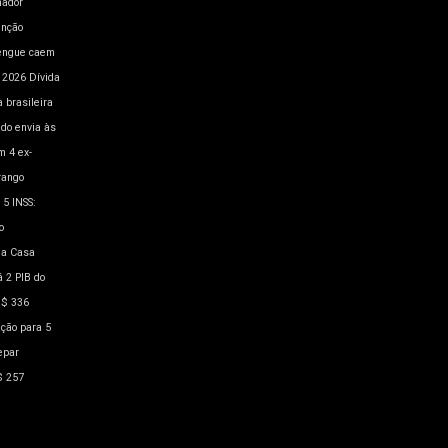
hador
enção
engue caem
a 2026
Dívida
 brasileira
ado envia às
m 4
ex-
rango
 5
INSS:
o
a Casa
á 2
PIB do
R$ 336
ação para 5
epar
$ 257