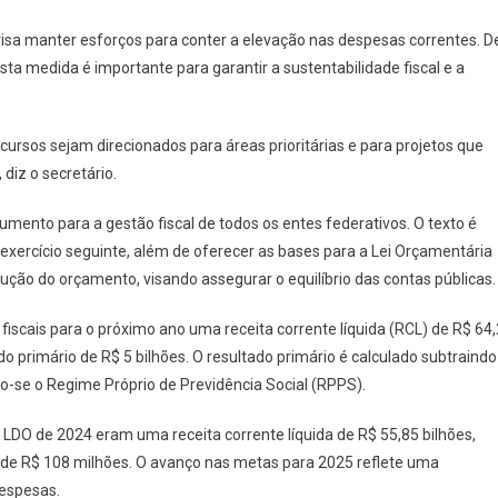
isa manter esforços para conter a elevação nas despesas correntes. D
ta medida é importante para garantir a sustentabilidade fiscal e a
ursos sejam direcionados para áreas prioritárias e para projetos que
diz o secretário.
umento para a gestão fiscal de todos os entes federativos. O texto é
exercício seguinte, além de oferecer as bases para a Lei Orçamentária
ção do orçamento, visando assegurar o equilíbrio das contas públicas.
iscais para o próximo ano uma receita corrente líquida (RCL) de R$ 64,
do primário de R$ 5 bilhões. O resultado primário é calculado subtraindo
do-se o Regime Próprio de Previdência Social (RPPS).
 LDO de 2024 eram uma receita corrente líquida de R$ 55,85 bilhões,
io de R$ 108 milhões. O avanço nas metas para 2025 reflete uma
despesas.