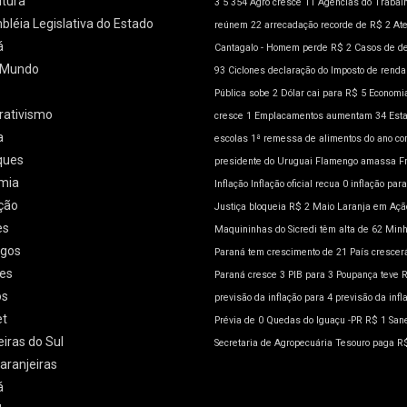
ltura
3
5
354
Agro cresce 11
Agências do Trabal
léia Legislativa do Estado
reúnem 22
arrecadação recorde de R$ 2
At
á
Cantagalo - Homem perde R$ 2
Casos de d
l/Mundo
93
Ciclones
declaração do Imposto de rend
Pública sobe 2
Dólar cai para R$ 5
Economia
rativismo
cresce 1
Emplacamentos aumentam 34
Est
a
escolas 1ª remessa de alimentos do ano co
ques
presidente do Uruguai
Flamengo amassa
F
mia
Inflação
Inflação oficial recua 0
inflação para
ção
Justiça bloqueia R$ 2
Maio Laranja em Açã
es
Maquininhas do Sicredi têm alta de 62
Minh
gos
Paraná tem crescimento de 21
País crescer
es
Paraná cresce 3
PIB para 3
Poupança teve 
os
previsão da inflação para 4
previsão da infl
et
Prévia de 0
Quedas do Iguaçu -PR
R$ 1
San
eiras do Sul
Secretaria de Agropecuária
Tesouro paga R
aranjeiras
á