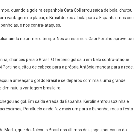
Espanha
empo, quando a goleira espanhola Cata Coll errou saída de bola, chutou
E
om vantagem no placar, o Brasil deixou a bola para a Espanha, mas cri
Vai
À
spanholas, e nos contra-ataques.
Final
liar ainda no primeiro tempo. Nos acréscimos, Gabi Portilho aproveitou
Do
Futebol
Feminino
ha, chances para o Brasil. O terceiro gol saiu em belo contra-ataque.
bi Portilho ajeitou de cabeça para a própria Antônia mandar para a rede.
çou a ameaçar o gol do Brasil e se deparou com mais uma grande
o diminuiu a vantagem brasileira.
e chegou ao gol. Em saída errada da Espanha, Kerolin entrou sozinha e
créscimos, Paralluelo ainda fez mais um para a Espanha, mas a festa
 de Marta, que desfalcou o Brasil nos últimos dois jogos por causa da