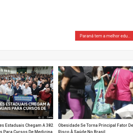
Paraná tem a melhor educação do Brasil no ranking geral do Ideb
es Estaduais Chegam A 382
Obesidade Se Torna Principal Fator D
s Para Cursos De Medicina
Risco À Saúde No Brasil