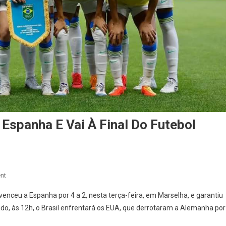
 Espanha E Vai À Final Do Futebol
On
nt
Olimpíadas
enceu a Espanha por 4 a 2, nesta terça-feira, em Marselha, e garantiu
2024:
ado, às 12h, o Brasil enfrentará os EUA, que derrotaram a Alemanha por
Brasil
Vence