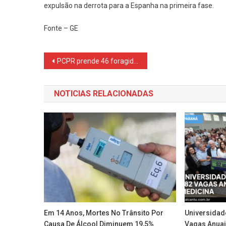
expulsão na derrota para a Espanha na primeira fase.
Fonte – GE
Navegação
PCPR prende 46 foragidos por crimes sexuais contra crianças e adolescentes em julho
de
NOTICIAS RELACIONADAS
Post
Em 14 Anos, Mortes No Trânsito Por
Universidad
Causa De Álcool Diminuem 19,5%
Vagas Anuai