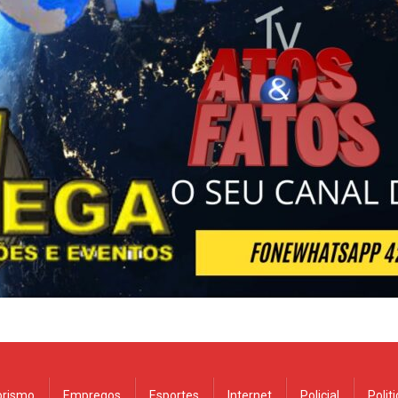
rismo
Empregos
Esportes
Internet
Policial
Polit