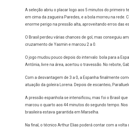
A seleção abriu o placar logo aos 5 minutos do primeiro t
em cima da zagueira Paredes, e a bola morreu na rede. C
enorme perigo na pressão alta, aproveitando erros das e
O Brasil perdeu várias chances de gol, mas conseguiu amp
cruzamento de Yasmin e marcou 2 a 0.
O jogo mudou pouco depois do intervalo: bola para a Espan
Antônia, livre na área, acertou o travessão. No rebote, Ga
Com a desvantagem de 3 a 0, a Espanha finalmente come
atuação da goleira Lorena. Depois de escanteio, Paralluel
A pressão espanhola se intensificou, mas foi o Brasil qu
marcou o quarto aos 44 minutos do segundo tempo. Nos a
brasileira estava garantida em Marselha.
Na final, o técnico Arthur Elias poderá contar com a volta