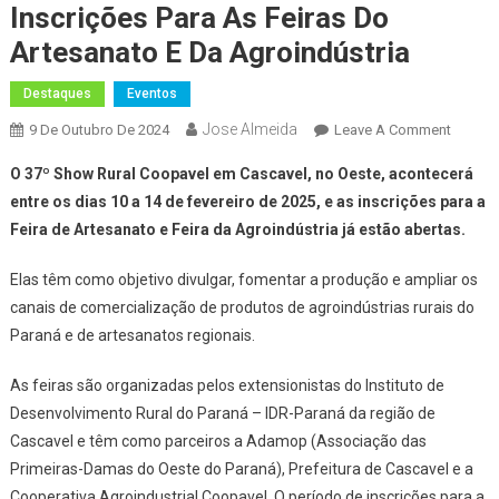
Inscrições Para As Feiras Do
Artesanato E Da Agroindústria
Destaques
Eventos
Jose Almeida
On
9 De Outubro De 2024
Leave A Comment
Show
O 37º Show Rural Coopavel em Cascavel, no Oeste, acontecerá
Coopav
entre os dias 10 a 14 de fevereiro de 2025, e as inscrições para a
Estão
Feira de Artesanato e Feira da Agroindústria já estão abertas.
Aberta
As
Elas têm como objetivo divulgar, fomentar a produção e ampliar os
Inscriç
canais de comercialização de produtos de agroindústrias rurais do
Para
As
Paraná e de artesanatos regionais.
Feiras
As feiras são organizadas pelos extensionistas do Instituto de
Do
Artesa
Desenvolvimento Rural do Paraná – IDR-Paraná da região de
E
Cascavel e têm como parceiros a Adamop (Associação das
Da
Primeiras-Damas do Oeste do Paraná), Prefeitura de Cascavel e a
Agroind
Cooperativa Agroindustrial Coopavel. O período de inscrições para a