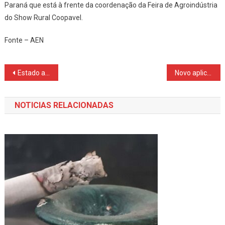
Paraná que está à frente da coordenação da Feira de Agroindústria
do Show Rural Coopavel.
Fonte – AEN
Navegação
Estado anuncia R$ 5 milhões para municípios fortalecerem ações a pessoas com deficiência
Novo aplicativo para professores moderniza rotina na rede estadual
de
NOTICIAS RELACIONADAS
Post