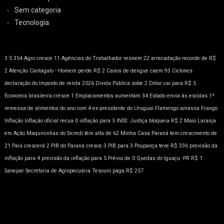
Sem categoria
Tecnologia
3
5
354
Agro cresce 11
Agências do Trabalhador reúnem 22
arrecadação recorde de R$
2
Atenção
Cantagalo - Homem perde R$ 2
Casos de dengue caem 93
Ciclones
declaração do Imposto de renda 2026
Dívida Pública sobe 2
Dólar cai para R$ 5
Economia brasileira cresce 1
Emplacamentos aumentam 34
Estado envia às escolas 1ª
remessa de alimentos do ano com 4
ex-presidente do Uruguai
Flamengo amassa
Frango
Inflação
Inflação oficial recua 0
inflação para 5
INSS: Justiça bloqueia R$ 2
Maio Laranja
em Ação
Maquininhas do Sicredi têm alta de 62
Minha Casa
Paraná tem crescimento de
21
País crescerá 2
PIB do Paraná cresce 3
PIB para 3
Poupança teve R$ 336
previsão da
inflação para 4
previsão da inflação para 5
Prévia de 0
Quedas do Iguaçu -PR
R$ 1
Sanepar
Secretaria de Agropecuária
Tesouro paga R$ 257