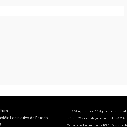
ltura
3
5
354
Agro cresce 11
Agências do Trabal
léia Legislativa do Estado
reúnem 22
arrecadação recorde de R$ 2
At
á
Cantagalo - Homem perde R$ 2
Casos de d