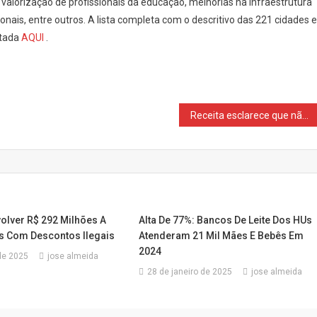
, valorização de profissionais da educação, melhorias na infraestrutura
ais, entre outros. A lista completa com o descritivo das 221 cidades e
ltada
AQUI
.
Receita esclarece que não cobrará imposto por Pix
olver R$ 292 Milhões A
Alta De 77%: Bancos De Leite Dos HUs
 Com Descontos Ilegais
Atenderam 21 Mil Mães E Bebês Em
2024
de 2025
jose almeida
28 de janeiro de 2025
jose almeida