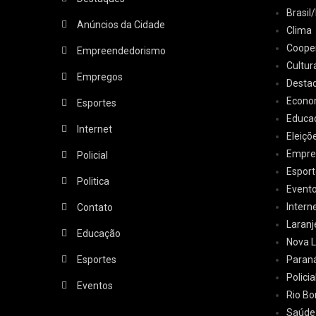
Brasi
Anúncios da Cidade
Clima
Coope
Empreendedorismo
Cultur
Empregos
Desta
Econo
Esportes
Educa
Internet
Eleiçõ
Empre
Policial
Esport
Politica
Event
Intern
Contato
Laranj
Educação
Nova L
Esportes
Paran
Policia
Eventos
Rio Bo
Saúde