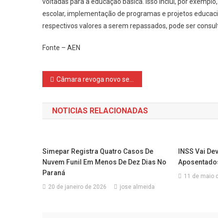
voltadas para a educação básica. Isso inclui, por exemplo
escolar, implementação de programas e projetos educacion
respectivos valores a serem repassados, pode ser consu
Fonte – AEN
Navegação
Câmara revoga novo seguro DPVAT e limita bloqueio de emendas
de
NOTICIAS RELACIONADAS
Post
Simepar Registra Quatro Casos De
INSS Vai Dev
Nuvem Funil Em Menos De Dez Dias No
Aposentados
Paraná
11 de maio 
20 de janeiro de 2026
jose almeida