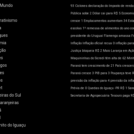
l/Mundo
93
Ciclones
declaração do Imposto de rend
Pública sobe 2
Dólar cai para R$ 5
Economia
rativismo
cresce 1
Emplacamentos aumentam 34
Est
a
escolas 1ª remessa de alimentos do ano co
ques
presidente do Uruguai
Flamengo amassa
F
mia
Inflação
Inflação oficial recua 0
inflação para
ção
Justiça bloqueia R$ 2
Maio Laranja em Açã
es
Maquininhas do Sicredi têm alta de 62
Minh
gos
Paraná tem crescimento de 21
País crescer
es
Paraná cresce 3
PIB para 3
Poupança teve 
os
previsão da inflação para 4
previsão da infl
et
Prévia de 0
Quedas do Iguaçu -PR
R$ 1
San
eiras do Sul
Secretaria de Agropecuária
Tesouro paga R
aranjeiras
á
l
nito do Iguaçu