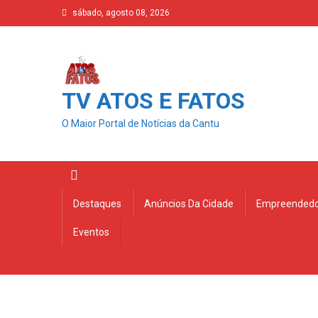
Skip
sábado, agosto 08, 2026
to
content
TV ATOS E FATOS
O Maior Portal de Notícias da Cantu
Destaques
Anúncios Da Cidade
Empreendedo
Eventos