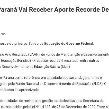
Paraná Vai Receber Aporte Recorde De
On
ent
Líder
orde do principal fundo da Educação do Governo Federal.
Nacional
Em
Aluno Ano Resultado (VAAR), do Fundo de Manutenção e Desenvolviment
Educação,
a Educação (Fundeb). O repasse recorde é resultado, entre outros
Paraná
 de Desenvolvimento da Educação Básica (Ideb).
Vai
Receber
 Paraná como referência em qualidade educacional, garantindo o
Aporte
lgado pelo Fundo Nacional de Desenvolvimento da Educação (FNDE). O
Recorde
resultados de aprendizado.
De
Fundo
onalidades de melhora de gestão estabelecidas pela Secretaria de
Federal
 estabelecidas pela Lei Nº 14.113, de 25 de Dezembro de 2020. Entre o