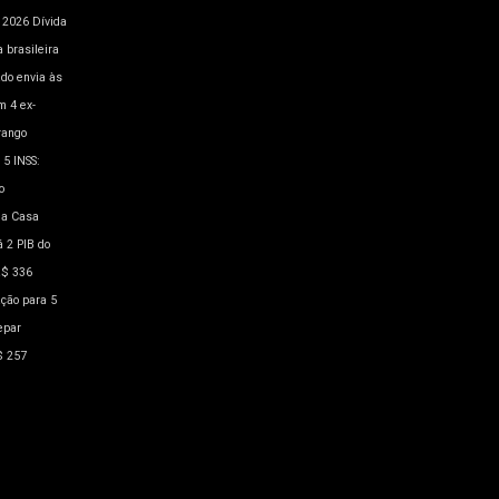
a 2026
Dívida
 brasileira
ado envia às
m 4
ex-
rango
 5
INSS:
o
a Casa
á 2
PIB do
R$ 336
ação para 5
epar
$ 257