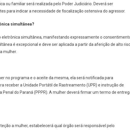
a ou familiar será realizada pelo Poder Judiciário. Deverá ser
tes para indicar a necessidade de fiscalização ostensiva do agressor.
rônica simultânea?
ção eletrônica simultânea, manifestando expressamente o consentiment
ânea é excepcional e deve ser aplicada a partir da aferição de alto ris
 a mulher.
her no programa e o aceite da mesma, ela será notificada para
para receber a Unidade Portátil de Rastreamento (UPR) e instrução de
cia Penal do Paraná (PPPR). A mulher deverá firmar um termo de entreg
oteção a mulher, estabelecerá qual órgão será responsável pelo