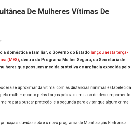
ltânea De Mulheres Vítimas De
On
nt
Como
ncia doméstica e familiar, o Governo do Estado
lançou nesta terça-
Será
ânea (MES)
, dentro do Programa Mulher Segura, da Secretaria de
A
s mulheres que possuem medida protetiva de urgência expedida pelo
Monitoração
Simultânea
De
 poderá se aproximar da vítima, com as distâncias mínimas estabelecid
Mulheres
Vítimas
 pela mulher quanto pelas forças policiais em caso de descumprimento
De
primeira para buscar proteção, e a segunda para evitar que algum crime
Violência
E
Agressores
 principais dúvidas sobre o novo programa de Monitoração Eletrônica