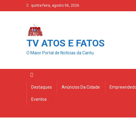
Skip
quinta-feira, agosto 06, 2026
to
content
TV ATOS E FATOS
O Maior Portal de Notícias da Cantu
Destaques
Anúncios Da Cidade
Empreendedo
Eventos