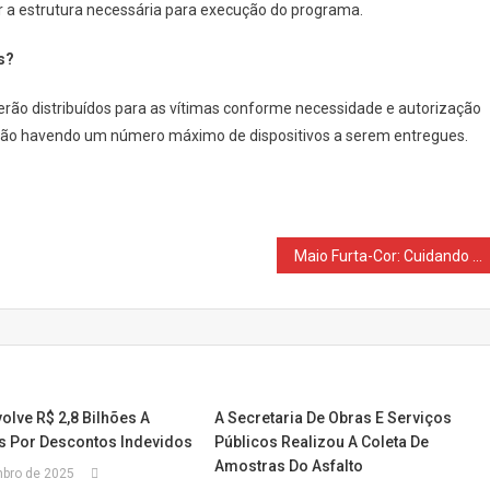
r a estrutura necessária para execução do programa.
s?
serão distribuídos para as vítimas conforme necessidade e autorização
, não havendo um número máximo de dispositivos a serem entregues.
Maio Furta-Cor: Cuidando de Quem Gera Vida
lve R$ 2,8 Bilhões A
A Secretaria De Obras E Serviços
 Por Descontos Indevidos
Públicos Realizou A Coleta De
Amostras Do Asfalto
bro de 2025