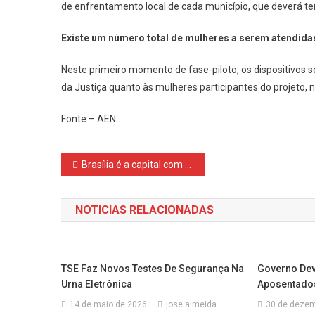
de enfrentamento local de cada município, que deverá te
Existe um número total de mulheres a serem atendida
Neste primeiro momento de fase-piloto, os dispositivos 
da Justiça quanto às mulheres participantes do projeto
Fonte – AEN
Navegação
Brasília é a capital com maior inflação na cesta básica em 6 meses
de
NOTICIAS RELACIONADAS
Post
TSE Faz Novos Testes De Segurança Na
Governo Devo
Urna Eletrônica
Aposentados
14 de maio de 2026
jose almeida
30 de dezem