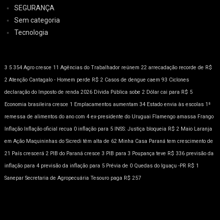
SEGURANÇA
Sem categoria
Tecnologia
3
5
354
Agro cresce 11
Agências do Trabalhador reúnem 22
arrecadação recorde de R$
2
Atenção
Cantagalo - Homem perde R$ 2
Casos de dengue caem 93
Ciclones
declaração do Imposto de renda 2026
Dívida Pública sobe 2
Dólar cai para R$ 5
Economia brasileira cresce 1
Emplacamentos aumentam 34
Estado envia às escolas 1ª
remessa de alimentos do ano com 4
ex-presidente do Uruguai
Flamengo amassa
Frango
Inflação
Inflação oficial recua 0
inflação para 5
INSS: Justiça bloqueia R$ 2
Maio Laranja
em Ação
Maquininhas do Sicredi têm alta de 62
Minha Casa
Paraná tem crescimento de
21
País crescerá 2
PIB do Paraná cresce 3
PIB para 3
Poupança teve R$ 336
previsão da
inflação para 4
previsão da inflação para 5
Prévia de 0
Quedas do Iguaçu -PR
R$ 1
Sanepar
Secretaria de Agropecuária
Tesouro paga R$ 257