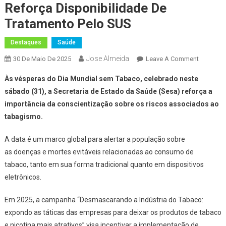
Reforça Disponibilidade De
Tratamento Pelo SUS
Destaques
Saúde
Jose Almeida
On
30 De Maio De 2025
Leave A Comment
Combate
Às vésperas do Dia Mundial sem Tabaco, celebrado neste
Ao
sábado (31), a Secretaria de Estado da Saúde (Sesa) reforça a
Tabagism
importância da conscientização sobre os riscos associados ao
Estado
tabagismo.
Reforça
Disponib
A data é um marco global para alertar a população sobre
De
Tratamen
as doenças e mortes evitáveis relacionadas ao consumo de
Pelo
tabaco, tanto em sua forma tradicional quanto em dispositivos
SUS
eletrônicos.
Em 2025, a campanha “Desmascarando a Indústria do Tabaco:
expondo as táticas das empresas para deixar os produtos de tabaco
e nicotina mais atrativos” visa incentivar a implementação de