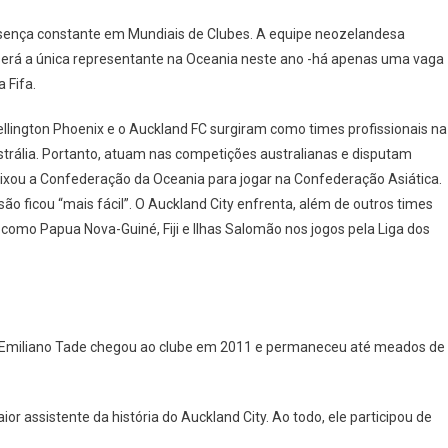
esença constante em Mundiais de Clubes. A equipe neozelandesa
será a única representante na Oceania neste ano -há apenas uma vaga
 Fifa.
ellington Phoenix e o Auckland FC surgiram como times profissionais na
strália. Portanto, atuam nas competições australianas e disputam
deixou a Confederação da Oceania para jogar na Confederação Asiática.
são ficou “mais fácil”. O Auckland City enfrenta, além de outros times
omo Papua Nova-Guiné, Fiji e Ilhas Salomão nos jogos pela Liga dos
no. Emiliano Tade chegou ao clube em 2011 e permaneceu até meados de
ior assistente da história do Auckland City. Ao todo, ele participou de