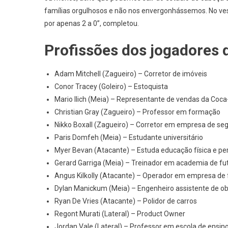
famílias orgulhosos e não nos envergonhássemos. No ve
por apenas 2 a 0”, completou.
Profissões dos jogadores 
Adam Mitchell (Zagueiro) – Corretor de imóveis
Conor Tracey (Goleiro) – Estoquista
Mario Ilich (Meia) – Representante de vendas da Coca
Christian Gray (Zagueiro) – Professor em formação
Nikko Boxall (Zagueiro) – Corretor em empresa de se
Paris Domfeh (Meia) – Estudante universitário
Myer Bevan (Atacante) – Estuda educação física e per
Gerard Garriga (Meia) – Treinador em academia de fu
Angus Kilkolly (Atacante) – Operador em empresa de
Dylan Manickum (Meia) – Engenheiro assistente de o
Ryan De Vries (Atacante) – Polidor de carros
Regont Murati (Lateral) – Product Owner
Jordan Vale (Lateral) – Professor em escola de ensi