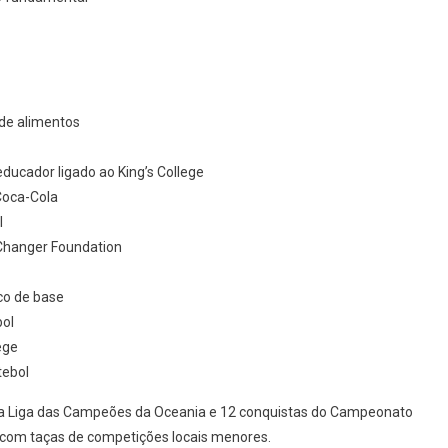
 de alimentos
ducador ligado ao King’s College
Coca-Cola
l
eChanger Foundation
ico de base
bol
ege
tebol
s da Liga das Campeões da Oceania e 12 conquistas do Campeonato
com taças de competições locais menores.