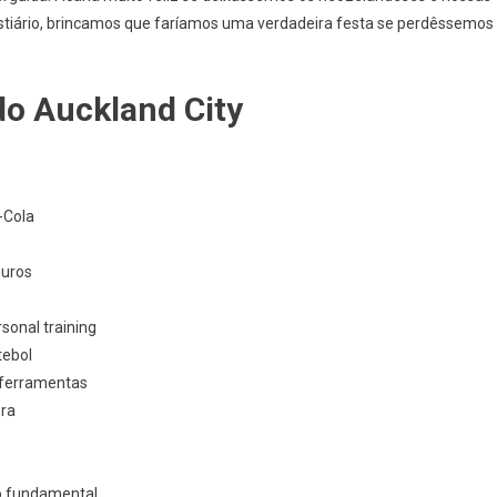
stiário, brincamos que faríamos uma verdadeira festa se perdêssemos
do Auckland City
-Cola
guros
sonal training
tebol
 ferramentas
bra
no fundamental