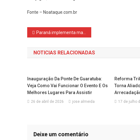
Fonte – Noataque.com.br
Navegação
Paraná implementa maior rede de programas para idosos do Brasil
de
NOTICIAS RELACIONADAS
Post
Inauguração Da Ponte De Guaratuba:
Reforma Trib
Veja Como Vai Funcionar O Evento E Os
Torna Aliad
Melhores Lugares Para Assistir
Arrecadação
26 de abril de 2026
jose almeida
17 de julho 
Deixe um comentário