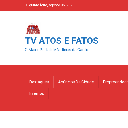
Skip
quinta-feira, agosto 06, 2026
to
content
TV ATOS E FATOS
O Maior Portal de Notícias da Cantu
Destaques
Anúncios Da Cidade
Empreendedo
Eventos