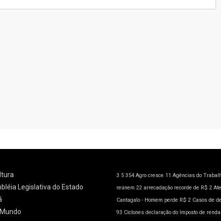
ltura
3
5
354
Agro cresce 11
Agências do Trabal
léia Legislativa do Estado
reúnem 22
arrecadação recorde de R$ 2
At
á
Cantagalo - Homem perde R$ 2
Casos de d
l/Mundo
93
Ciclones
declaração do Imposto de rend