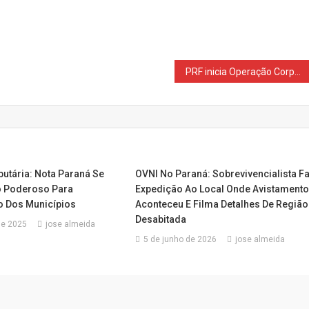
PRF inicia Operação Corpus Christi 2025 no Paraná
utária: Nota Paraná Se
OVNI No Paraná: Sobrevivencialista F
o Poderoso Para
Expedição Ao Local Onde Avistament
 Dos Municípios
Aconteceu E Filma Detalhes De Região
Desabitada
de 2025
jose almeida
5 de junho de 2026
jose almeida