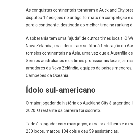
As conquistas continentais tornaram o Auckland City pr
disputou 12 edições no antigo formato na competição e 
para o continente, destinada ao melhor time no ranking da
A soberania tem uma “ajuda” de outros times locais. O W
Nova Zelândia, mas decidiram se filiar à federação da Au
torneios continentais na Ásia, uma vez que a Austrália 
Sem os australianos e os times profissionais locais, a mis
amadores da Nova Zelândia, equipes de países menores, c
Campeões da Oceania.
Ídolo sul-americano
O maior jogador da história do Auckland City é argenti
2020. O restante da carreira foi discreto.
Tade é o jogador com mais jogos, o maior artilheiro e o ma
230 jogos, marcou 134 gols e deu 59 assistências.