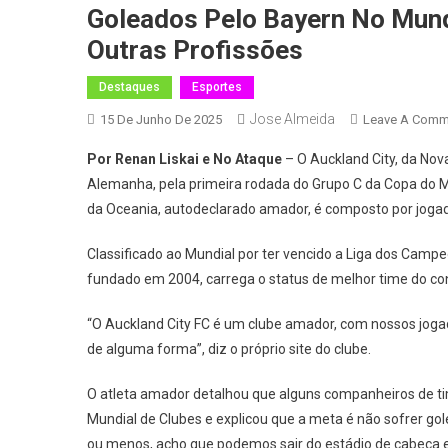
Goleados Pelo Bayern No Mund
Outras Profissões
Destaques
Esportes
Jose Almeida
15 De Junho De 2025
Leave A Comm
Por Renan Liskai e No Ataque
– O Auckland City, da Nov
Alemanha, pela primeira rodada do Grupo C da Copa do 
da Oceania, autodeclarado amador, é composto por jogad
Classificado ao Mundial por ter vencido a Liga dos Campeõ
fundado em 2004, carrega o status de melhor time do conti
“O Auckland City FC é um clube amador, com nossos joga
de alguma forma”, diz o próprio site do clube.
O atleta amador detalhou que alguns companheiros de ti
Mundial de Clubes e explicou que a meta é não sofrer go
ou menos, acho que podemos sair do estádio de cabeça e