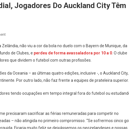
ial, Jogadores Do Auckland City Têm
On
ent
Goleados
a Zelândia, não viu a cor da bola no duelo com o Bayern de Munique, da
Pelo
Mundo de Clubes, e
perdeu de forma avassaladora por 10 a 0
. O clube
Bayern
ores que dividem o futebol com outras profissões.
No
Mundial,
es da Oceania – as últimas quatro edições, inclusive -, o Auckland City,
Jogadores
nente. Por outro lado, não faz frente a equipes de prateleira superior.
Do
Auckland
dores tendo ocupações em tempo integral fora do futebol ou estudand
City
Têm
Outras
me precisaram sacrificar as férias remuneradas para competir no
Profissões
leadas – não atingida no primeiro compromisso. “Se sofrermos cinco go
rguida. Ficaria muito feliz se deixássemos os neozelandeses e nossas