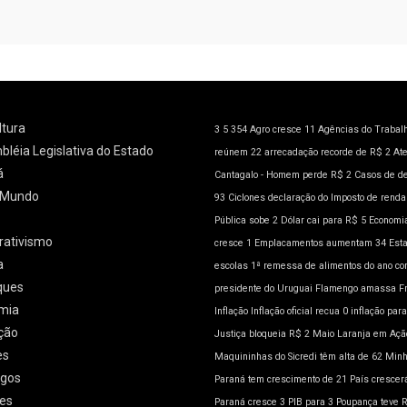
ltura
3
5
354
Agro cresce 11
Agências do Trabal
léia Legislativa do Estado
reúnem 22
arrecadação recorde de R$ 2
At
á
Cantagalo - Homem perde R$ 2
Casos de d
l/Mundo
93
Ciclones
declaração do Imposto de rend
Pública sobe 2
Dólar cai para R$ 5
Economia
rativismo
cresce 1
Emplacamentos aumentam 34
Est
a
escolas 1ª remessa de alimentos do ano co
ques
presidente do Uruguai
Flamengo amassa
F
mia
Inflação
Inflação oficial recua 0
inflação para
ção
Justiça bloqueia R$ 2
Maio Laranja em Açã
es
Maquininhas do Sicredi têm alta de 62
Minh
gos
Paraná tem crescimento de 21
País crescer
es
Paraná cresce 3
PIB para 3
Poupança teve 