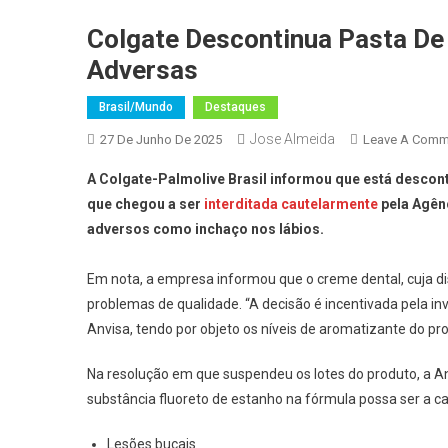
Colgate Descontinua Pasta De
Adversas
Brasil/Mundo
Destaques
Jose Almeida
27 De Junho De 2025
Leave A Comm
A Colgate-Palmolive Brasil informou que está descont
que chegou a ser
interditada cautelarmente
pela Agênc
adversos como inchaço nos lábios.
Em nota, a empresa informou que o creme dental, cuja dis
problemas de qualidade. “A decisão é incentivada pela i
Anvisa, tendo por objeto os níveis de aromatizante do pro
Na resolução em que suspendeu os lotes do produto, a An
substância fluoreto de estanho na fórmula possa ser a c
Lesões bucais