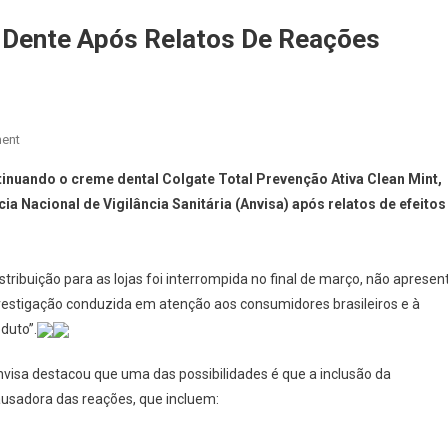
 Dente Após Relatos De Reações
On
ent
Colgate
inuando o creme dental Colgate Total Prevenção Ativa Clean Mint,
Descontinua
ia Nacional de Vigilância Sanitária (Anvisa) após relatos de efeitos
Pasta
De
Dente
Após
tribuição para as lojas foi interrompida no final de março, não apresen
Relatos
nvestigação conduzida em atenção aos consumidores brasileiros e à
De
duto”.
Reações
Adversas
visa destacou que uma das possibilidades é que a inclusão da
ausadora das reações, que incluem: