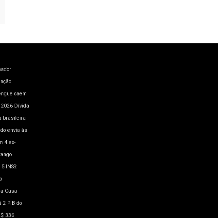
hador
enção
engue caem
a 2026
Dívida
 brasileira
ado envia às
m 4
ex-
rango
 5
INSS:
o
a Casa
á 2
PIB do
R$ 336