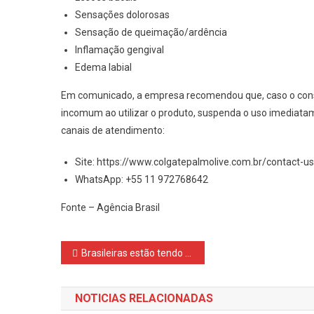
Sensações dolorosas
Sensação de queimação/ardência
Inflamação gengival
Edema labial
Em comunicado, a empresa recomendou que, caso o consum
incomum ao utilizar o produto, suspenda o uso imediatam
canais de atendimento:
Site: https://www.colgatepalmolive.com.br/contact-u
WhatsApp: +55 11 972768642
Fonte – Agência Brasil
Navegação
Brasileiras estão tendo menos filhos e adiam maternidade, diz Censo
de
NOTICIAS RELACIONADAS
Post