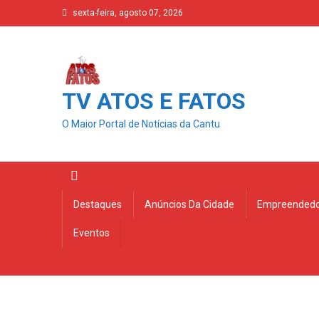
Skip
sexta-feira, agosto 07, 2026
to
content
TV ATOS E FATOS
O Maior Portal de Notícias da Cantu
Destaques
Anúncios Da Cidade
Empreendedo
Eventos