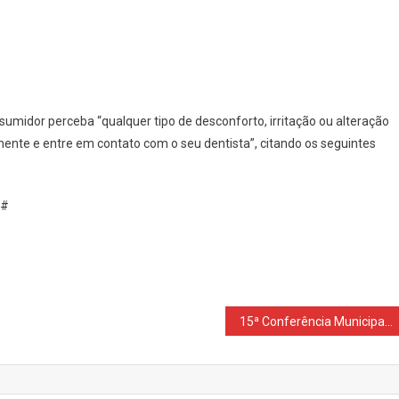
idor perceba “qualquer tipo de desconforto, irritação ou alteração
ente e entre em contato com o seu dentista”, citando os seguintes
s#
15ª Conferência Municipal de Assistência Social é realizada em Nova Laranjeiras.