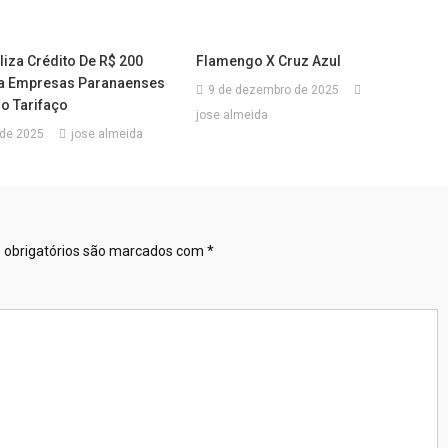
iza Crédito De R$ 200
Flamengo X Cruz Azul
ra Empresas Paranaenses
9 de dezembro de 2025
o Tarifaço
jose almeida
 de 2025
jose almeida
obrigatórios são marcados com
*