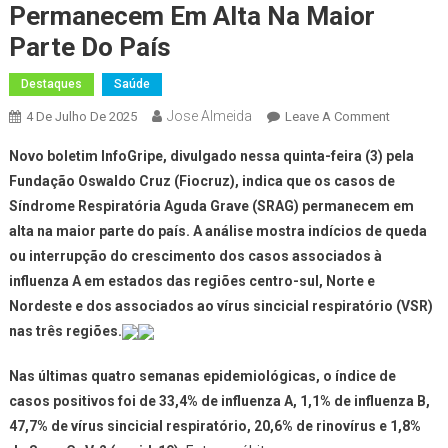
Permanecem Em Alta Na Maior
Parte Do País
Destaques
Saúde
Jose Almeida
On
4 De Julho De 2025
Leave A Comment
Fiocruz:
Novo boletim InfoGripe, divulgado nessa quinta-feira (3) pela
Vírus
Fundação Oswaldo Cruz (Fiocruz), indica que os casos de
Respirató
Síndrome Respiratória Aguda Grave (SRAG) permanecem em
Permane
alta na maior parte do país. A análise mostra indícios de queda
Em
Alta
ou interrupção do crescimento dos casos associados à
Na
influenza A em estados das regiões centro-sul, Norte e
Maior
Nordeste e dos associados ao vírus sincicial respiratório (VSR)
Parte
nas três regiões.
Do
País
Nas últimas quatro semanas epidemiológicas, o índice de
casos positivos foi de 33,4% de influenza A, 1,1% de influenza B,
47,7% de vírus sincicial respiratório, 20,6% de rinovírus e 1,8%