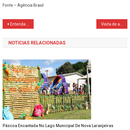
Fonte – Agência Brasil
Navegação
Entenda o que é o Brics, grupo que se reúne a partir de domingo no Rio
Visita de alunos à Prefeitura de Nova Laranjeiras
de
NOTICIAS RELACIONADAS
Post
Páscoa Encantada No Lago Municipal De Nova Laranjeiras