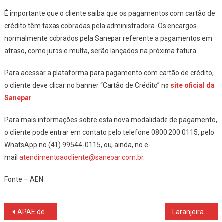
É importante que o cliente saiba que os pagamentos com cartão de
crédito têm taxas cobradas pela administradora. Os encargos
normalmente cobrados pela Sanepar referente a pagamentos em
atraso, como juros e multa, serão lançados na próxima fatura.
Para acessar a plataforma para pagamento com cartão de crédito,
o cliente deve clicar no banner “Cartão de Crédito” no
site oficial da
Sanepar
.
Para mais informações sobre esta nova modalidade de pagamento,
o cliente pode entrar em contato pelo telefone 0800 200 0115, pelo
WhatsApp no (41) 99544-0115, ou, ainda, no e-
mail
atendimentoaocliente@sanepar.com.br
.
Fonte – AEN
Navegação
APAE de Nova Laranjeira é referência
Laranjeiras – Duas pessoas morrem em colisão frontal na BR 277