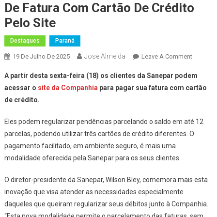
De Fatura Com Cartão De Crédito
Pelo Site
Destaques
Paraná
Jose Almeida
On
19 De Julho De 2025
Leave A Comment
Sanepar
A partir desta sexta-feira (18) os clientes da Sanepar podem
Disponib
acessar o
site da Companhia
para pagar sua fatura com cartão
Pagamen
de crédito.
De
Fatura
Eles podem regularizar pendências parcelando o saldo em até 12
Com
parcelas, podendo utilizar três cartões de crédito diferentes. O
Cartão
De
pagamento facilitado, em ambiente seguro, é mais uma
Crédito
modalidade oferecida pela Sanepar para os seus clientes.
Pelo
Site
O diretor-presidente da Sanepar, Wilson Bley, comemora mais esta
inovação que visa atender as necessidades especialmente
daqueles que queiram regularizar seus débitos junto à Companhia.
“Esta nova modalidade permite o parcelamento das faturas, sem