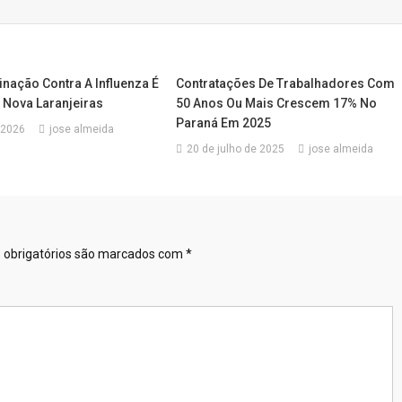
inação Contra A Influenza É
Contratações De Trabalhadores Com
Nova Laranjeiras
50 Anos Ou Mais Crescem 17% No
Paraná Em 2025
e 2026
jose almeida
20 de julho de 2025
jose almeida
obrigatórios são marcados com
*