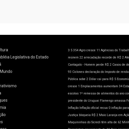
ltura
3
5
354
Agro cresce 11
Agências do Trabal
léia Legislativa do Estado
reúnem 22
arrecadação recorde de R$ 2
At
á
Cantagalo - Homem perde R$ 2
Casos de d
l/Mundo
93
Ciclones
declaração do Imposto de rend
Pública sobe 2
Dólar cai para R$ 5
Economia
rativismo
cresce 1
Emplacamentos aumentam 34
Est
a
escolas 1ª remessa de alimentos do ano co
ques
presidente do Uruguai
Flamengo amassa
F
mia
Inflação
Inflação oficial recua 0
inflação para
ção
Justiça bloqueia R$ 2
Maio Laranja em Açã
es
Maquininhas do Sicredi têm alta de 62
Minh