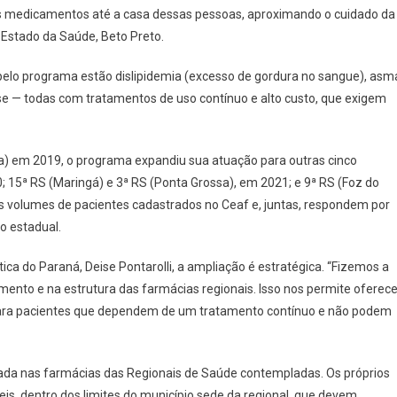
Paranaenses
s medicamentos até a casa dessas pessoas, aproximando o cuidado da
 Estado da Saúde, Beto Preto.
elo programa estão dislipidemia (excesso de gordura no sangue), asm
e — todas com tratamentos de uso contínuo e alto custo, que exigem
ba) em 2019, o programa expandiu sua atuação para outras cinco
0; 15ª RS (Maringá) e 3ª RS (Ponta Grossa), em 2021; e 9ª RS (Foz do
 volumes de pacientes cadastrados no Ceaf e, juntas, respondem por
o estadual.
a do Paraná, Deise Pontarolli, a ampliação é estratégica. “Fizemos a
ento e na estrutura das farmácias regionais. Isso nos permite oferece
 para pacientes que dependem de um tratamento contínuo e não podem
zada nas farmácias das Regionais de Saúde contempladas. Os próprios
is, dentro dos limites do município sede da regional, que devem