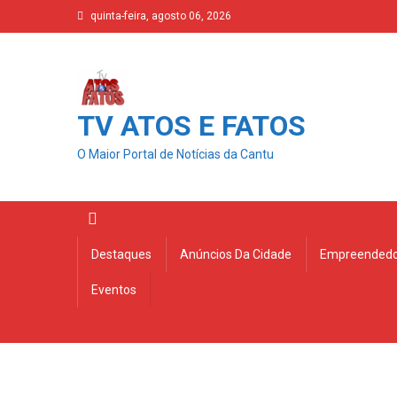
Skip
quinta-feira, agosto 06, 2026
to
content
TV ATOS E FATOS
O Maior Portal de Notícias da Cantu
Destaques
Anúncios Da Cidade
Empreendedo
Eventos