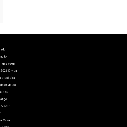
hador
enção
engue caem
a 2026
Dívida
 brasileira
ado envia às
m 4
ex-
rango
 5
INSS:
o
a Casa