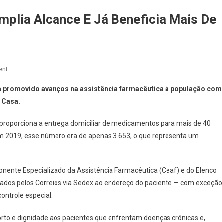
lia Alcance E Já Beneficia Mais De
On
ent
Programa
em promovido avanços na assistência farmacêutica à população com
Remédio
 Casa.
Em
Casa
, proporciona a entrega domiciliar de medicamentos para mais de 40
Amplia
Em 2019, esse número era de apenas 3.653, o que representa um
Alcance
E
Já
te Especializado da Assistência Farmacêutica (Ceaf) e do Elenco
Beneficia
ados pelos Correios via Sedex ao endereço do paciente — com exceção
Mais
De
ontrole especial.
32
Mil
orto e dignidade aos pacientes que enfrentam doenças crônicas e,