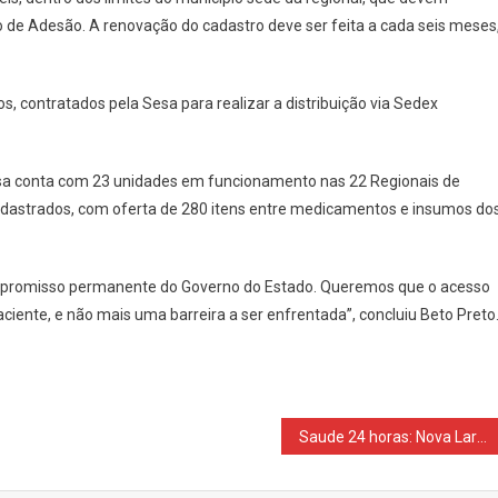
de Adesão. A renovação do cadastro deve ser feita a cada seis meses
, contratados pela Sesa para realizar a distribuição via Sedex
esa conta com 23 unidades em funcionamento nas 22 Regionais de
adastrados, com oferta de 280 itens entre medicamentos e insumos do
ompromisso permanente do Governo do Estado. Queremos que o acesso
iente, e não mais uma barreira a ser enfrentada”, concluiu Beto Preto
Saude 24 horas: Nova Laranjeiras Investe em Capacitação e Equipamentos para Melhorar Atendimento