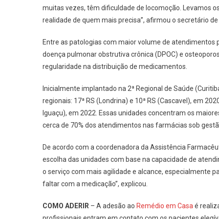
muitas vezes, têm dificuldade de locomoção. Levamos o
realidade de quem mais precisa”, afirmou o secretário de
Entre as patologias com maior volume de atendimentos p
doença pulmonar obstrutiva crônica (DPOC) e osteoporos
regularidade na distribuição de medicamentos.
Inicialmente implantado na 2ª Regional de Saúde (Curiti
regionais: 17ª RS (Londrina) e 10ª RS (Cascavel), em 202
Iguaçu), em 2022. Essas unidades concentram os maiores
cerca de 70% dos atendimentos nas farmácias sob gestã
De acordo com a coordenadora da Assistência Farmacêutic
escolha das unidades com base na capacidade de atendim
o serviço com mais agilidade e alcance, especialmente
faltar com a medicação”, explicou.
COMO ADERIR
– A adesão ao
Remédio em Casa
é reali
profissionais entram em contato com os pacientes elegíve