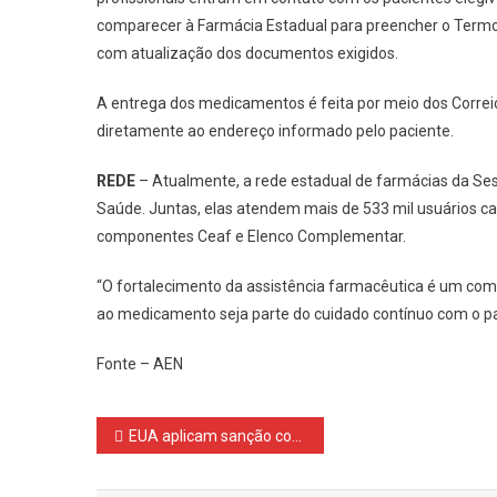
comparecer à Farmácia Estadual para preencher o Termo 
com atualização dos documentos exigidos.
A entrega dos medicamentos é feita por meio dos Correios
diretamente ao endereço informado pelo paciente.
REDE
– Atualmente, a rede estadual de farmácias da S
Saúde. Juntas, elas atendem mais de 533 mil usuários c
componentes Ceaf e Elenco Complementar.
“O fortalecimento da assistência farmacêutica é um c
ao medicamento seja parte do cuidado contínuo com o pac
Fonte – AEN
Navegação
EUA aplicam sanção contra Alexandre de Moraes por ação do 8 de janeiro
de