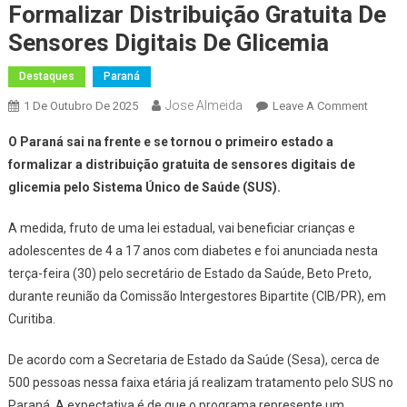
Formalizar Distribuição Gratuita De
Sensores Digitais De Glicemia
Destaques
Paraná
Jose Almeida
On
1 De Outubro De 2025
Leave A Comment
Paraná
O Paraná sai na frente e se tornou o primeiro estado a
É
formalizar a distribuição gratuita de sensores digitais de
Primeir
glicemia pelo Sistema Único de Saúde (SUS).
Estado
A
A medida, fruto de uma lei estadual, vai beneficiar crianças e
Formali
adolescentes de 4 a 17 anos com diabetes e foi anunciada nesta
Distrib
Gratuit
terça-feira (30) pelo secretário de Estado da Saúde, Beto Preto,
De
durante reunião da Comissão Intergestores Bipartite (CIB/PR), em
Sensor
Curitiba.
Digitais
De
De acordo com a Secretaria de Estado da Saúde (Sesa), cerca de
Glicemi
500 pessoas nessa faixa etária já realizam tratamento pelo SUS no
Paraná. A expectativa é de que o programa represente um