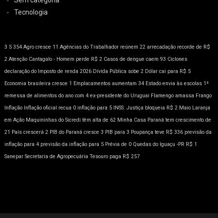
Tecnologia
3
5
354
Agro cresce 11
Agências do Trabalhador reúnem 22
arrecadação recorde de R$
2
Atenção
Cantagalo - Homem perde R$ 2
Casos de dengue caem 93
Ciclones
declaração do Imposto de renda 2026
Dívida Pública sobe 2
Dólar cai para R$ 5
Economia brasileira cresce 1
Emplacamentos aumentam 34
Estado envia às escolas 1ª
remessa de alimentos do ano com 4
ex-presidente do Uruguai
Flamengo amassa
Frango
Inflação
Inflação oficial recua 0
inflação para 5
INSS: Justiça bloqueia R$ 2
Maio Laranja
em Ação
Maquininhas do Sicredi têm alta de 62
Minha Casa
Paraná tem crescimento de
21
País crescerá 2
PIB do Paraná cresce 3
PIB para 3
Poupança teve R$ 336
previsão da
inflação para 4
previsão da inflação para 5
Prévia de 0
Quedas do Iguaçu -PR
R$ 1
Sanepar
Secretaria de Agropecuária
Tesouro paga R$ 257