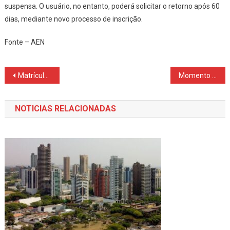
suspensa. O usuário, no entanto, poderá solicitar o retorno após 60
dias, mediante novo processo de inscrição.
Fonte – AEN
Navegação
Matrículas na rede estadual de ensino do Paraná começam nesta quarta-feira
Momento de dar um up da carreira, inscreva-se no Vestibular de Verão da Campo Real Laranjeiras
de
NOTICIAS RELACIONADAS
Post