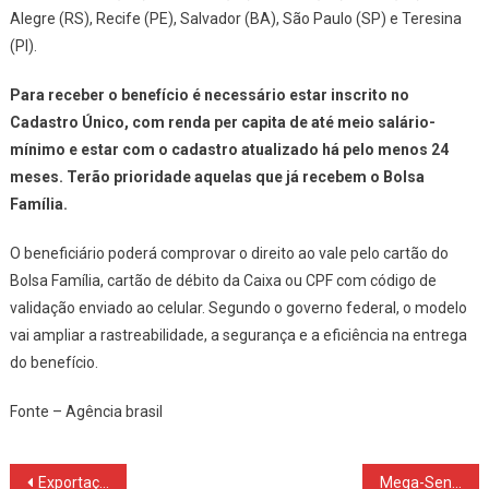
Alegre (RS), Recife (PE), Salvador (BA), São Paulo (SP) e Teresina
(PI).
Para receber o benefício é necessário estar inscrito no
Cadastro Único, com renda per capita de até meio salário-
mínimo e estar com o cadastro atualizado há pelo menos 24
meses. Terão prioridade aquelas que já recebem o Bolsa
Família.
O beneficiário poderá comprovar o direito ao vale pelo cartão do
Bolsa Família, cartão de débito da Caixa ou CPF com código de
validação enviado ao celular. Segundo o governo federal, o modelo
vai ampliar a rastreabilidade, a segurança e a eficiência na entrega
do benefício.
Fonte – Agência brasil
Navegação
Exportações paranaenses de milho crescem 179% e receitas triplicam em 2025
Mega-Sena sorteia nesta terça-feira prêmio acumulado em R$ 18 milhões