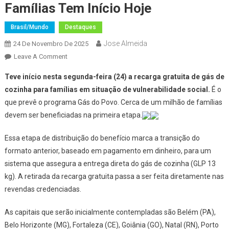
Famílias Tem Início Hoje
Brasil/Mundo
Destaques
Jose Almeida
24 De Novembro De 2025
On
Leave A Comment
Gás
Teve início nesta segunda-feira (24) a recarga gratuita de gás de
Gratuito
cozinha para famílias em situação de vulnerabilidade social.
É o
Para
que prevê o programa Gás do Povo. Cerca de um milhão de famílias
1
devem ser beneficiadas na primeira etapa.
Milhão
De
Essa etapa de distribuição do benefício marca a transição do
Famílias
Tem
formato anterior, baseado em pagamento em dinheiro, para um
Início
sistema que assegura a entrega direta do gás de cozinha (GLP 13
Hoje
kg). A retirada da recarga gratuita passa a ser feita diretamente nas
revendas credenciadas.
As capitais que serão inicialmente contempladas são Belém (PA),
Belo Horizonte (MG), Fortaleza (CE), Goiânia (GO), Natal (RN), Porto