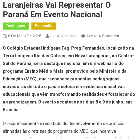
Laranjeiras Vai Representar O
Paraná Em Evento Nacional
Destaques
Educação
Jose Almeida
On
8 De Maio De 2026
Leave A Comment
Colégio
O Colégio Estadual Indígena Feg-Prag Fernandes, localizado na
Indígena
Terra Indígena Rio das Cobras, em Nova Laranjeiras, no Centro-
De
Sul do Paraná, será destaque nacional em um webinário do
Nova
programa Ensino Médio Mais, promovido pelo Ministério da
Laranjeira
Vai
Educação (MEC), que reconhece propostas pedagógicas
Represent
inovadoras de todo o país e coloca em evidência iniciativas
O
educacionais que vêm transformando realidades e fortalecendo
Paraná
a aprendizagem. O evento acontece nos dias 8 e 9 de junho, em
Em
Brasília.
Evento
Nacional
O reconhecimento é resultado do desenvolvimento de práticas
alinhadas às diretrizes do programa do MEC, que incentiva