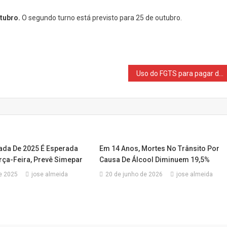
tubro.
O segundo turno está previsto para 25 de outubro.
Uso do FGTS para pagar dívidas no Desenrola começa no dia 25
ada De 2025 É Esperada
Em 14 Anos, Mortes No Trânsito Por
rça-Feira, Prevê Simepar
Causa De Álcool Diminuem 19,5%
de 2025
jose almeida
20 de junho de 2026
jose almeida