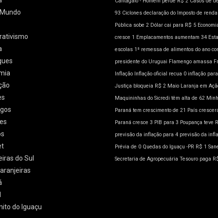
á
Cantagalo - Homem perde R$ 2
Casos de d
l/Mundo
93
Ciclones
declaração do Imposto de rend
Pública sobe 2
Dólar cai para R$ 5
Economia
rativismo
cresce 1
Emplacamentos aumentam 34
Est
a
escolas 1ª remessa de alimentos do ano co
ques
presidente do Uruguai
Flamengo amassa
F
mia
Inflação
Inflação oficial recua 0
inflação para
ção
Justiça bloqueia R$ 2
Maio Laranja em Açã
es
Maquininhas do Sicredi têm alta de 62
Minh
gos
Paraná tem crescimento de 21
País crescer
es
Paraná cresce 3
PIB para 3
Poupança teve 
os
previsão da inflação para 4
previsão da infl
et
Prévia de 0
Quedas do Iguaçu -PR
R$ 1
San
eiras do Sul
Secretaria de Agropecuária
Tesouro paga R
aranjeiras
á
l
nito do Iguaçu