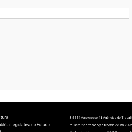
ltura
3
5
354
Agro cresce 11
Agências do Trabal
léia Legislativa do Estado
reúnem 22
arrecadação recorde de R$ 2
At