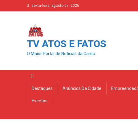
Skip
sexta-feira, agosto 07, 2026
to
content
TV ATOS E FATOS
O Maior Portal de Notícias da Cantu
Destaques
Anúncios Da Cidade
Empreendedo
Eventos