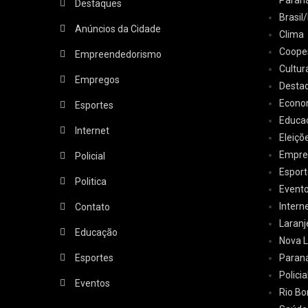
Paran
Destaques
Brasi
Anúncios da Cidade
Clima
Coope
Empreendedorismo
Cultur
Empregos
Desta
Econo
Esportes
Educa
Internet
Eleiçõ
Empre
Policial
Esport
Politica
Event
Intern
Contato
Laranj
Educação
Nova L
Esportes
Paran
Policia
Eventos
Rio Bo