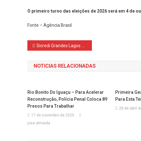
O primeiro turno das eleições de 2026 será em 4 de ou
Fonte – Agência Brasil
Navegação
Sicredi Grandes Lagos PR/SP reinaugura Agência Marquinho
de
NOTICIAS RELACIONADAS
Post
Rio Bonito Do Iguaçu – Para Acelerar
Primeira Ge
Reconstrução, Polícia Penal Coloca 89
Para Esta Te
Presos Para Trabalhar
28 de abril 
17 de novembro de 2025
jose almeida