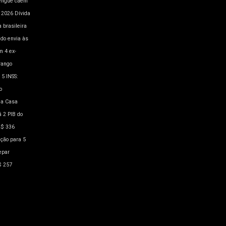
engue caem
a 2026
Dívida
 brasileira
ado envia às
m 4
ex-
rango
 5
INSS:
o
a Casa
á 2
PIB do
R$ 336
ação para 5
epar
$ 257