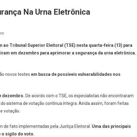
rança Na Urna Eletrônica
On
nt
TSE
ao Tribunal Superior Eleitoral (TSE) nesta quarta-feira (13) para
Faz
riram em dezembro para aprimorar a segurança da urna eletrônica.
Novos
Testes
De
rão novos testes
em busca de possíveis vulnerabilidades nos
Segurança
Na
Urna
de dezembro.
De acordo com o TSE, os especialistas não encontraram
Eletrônica
 do sistema de votação continua íntegra. Ainda assim, foram feitas
de votação.
m de fato implementadas pela Justiça Eleitoral.
Uma das principais
o sigilo do voto.