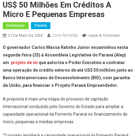
US$ 50 Milhões Em Créditos A
Micro E Pequenas Empresas
Destaques
Paraná
Jose Almeida
On
27 De Maio De 2026
Leave A Comment
Governad
O governador Carlos Massa Ratinho Junior encaminhou nesta
Envia
segunda-feira (25) à Assembleia Legislativa do Paraná (Alep)
Projeto
um
projeto de lei
que autoriza o Poder Executivo a contratar
De
uma operação de crédito externo de até US$ 50 milhões junto ao
Lei
De
Banco Interamericano de Desenvolvimento (BID), com garantia
US$
da União, para financiar o Projeto Paraná Empreendedor.
50
Milhões
A proposta é mais uma etapa do processo de captação
Em
internacional conduzido pelo Governo do Estado para ampliar a
Créditos
capacidade operacional da Fomento Paraná no financiamento de
A
micro, pequenas e médias empresas.
Micro
E
“O projeto ampliará a capacidade operacional da Fomento Paraná