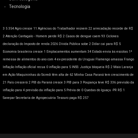
Tecnologia
3
5
354
Agro cresce 11
Agências do Trabalhador reúnem 22
arrecadação recorde de R$
2
Atenção
Cantagalo - Homem perde R$ 2
Casos de dengue caem 93
Ciclones
declaração do Imposto de renda 2026
Dívida Pública sobe 2
Dólar cai para R$ 5
Economia brasileira cresce 1
Emplacamentos aumentam 34
Estado envia às escolas 1ª
remessa de alimentos do ano com 4
ex-presidente do Uruguai
Flamengo amassa
Frango
Inflação
Inflação oficial recua 0
inflação para 5
INSS: Justiça bloqueia R$ 2
Maio Laranja
em Ação
Maquininhas do Sicredi têm alta de 62
Minha Casa
Paraná tem crescimento de
21
País crescerá 2
PIB do Paraná cresce 3
PIB para 3
Poupança teve R$ 336
previsão da
inflação para 4
previsão da inflação para 5
Prévia de 0
Quedas do Iguaçu -PR
R$ 1
Sanepar
Secretaria de Agropecuária
Tesouro paga R$ 257