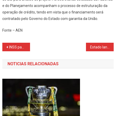
e do Planejamento acompanham o processo de estruturação da
operação de crédito, tendo em vista que o financiamento será
contratado pelo Governo do Estado com garantia da União.
Fonte – AEN
Navegação
INSS pagará salário-maternidade em até 30 dias
Estado lança edital pioneiro para incrementar alimentação escolar para alunos com restrições
de
NOTICIAS RELACIONADAS
Post