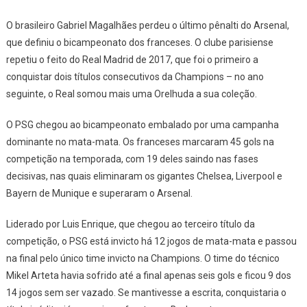
E
Conquist
O brasileiro Gabriel Magalhães perdeu o último pênalti do Arsenal,
O
que definiu o bicampeonato dos franceses. O clube parisiense
Bicampe
repetiu o feito do Real Madrid de 2017, que foi o primeiro a
Da
conquistar dois títulos consecutivos da Champions – no ano
Champio
seguinte, o Real somou mais uma Orelhuda a sua coleção.
League
O PSG chegou ao bicampeonato embalado por uma campanha
dominante no mata-mata. Os franceses marcaram 45 gols na
competição na temporada, com 19 deles saindo nas fases
decisivas, nas quais eliminaram os gigantes Chelsea, Liverpool e
Bayern de Munique e superaram o Arsenal.
Liderado por Luis Enrique, que chegou ao terceiro título da
competição, o PSG está invicto há 12 jogos de mata-mata e passou
na final pelo único time invicto na Champions. O time do técnico
Mikel Arteta havia sofrido até a final apenas seis gols e ficou 9 dos
14 jogos sem ser vazado. Se mantivesse a escrita, conquistaria o