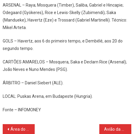
ARSENAL – Raya; Mosquera (Timber), Saliba, Gabriel e Hincapie;
Odegaard (Gyökeres), Rice e Lewis-Skelly (Zubimendi); Saka
(Mandueke), Havertz (Eze) e Trossard (Gabriel Martinelli). Técnico:
Mikel Arteta.
GOLS – Havertz, aos 6 do primeiro tempo, e Dembélé, aos 20 do
segundo tempo.
CARTÕES AMARELOS – Mosquera, Saka e Declarn Rice (Arsenal);
João Neves e Nuno Mendes (PSG).
ÁRBITRO – Daniel Siebert (ALE).
LOCAL: Puskas Arena, em Budapeste (Hungria).
Fonte – INFOMONEY
Navegação
Área do milho na primeira safra cresce 31% no Paraná e será recorde na segunda
Avião da Azul faz manobras em círculos e preocupa moradores da região de Guarapuava