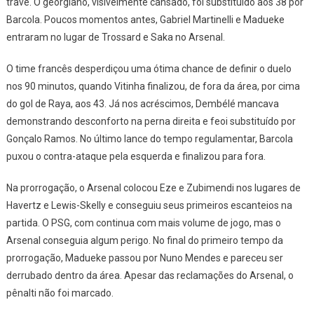
trave. O georgiano, visivelmente cansado, foi substituído aos 38 por
Barcola. Poucos momentos antes, Gabriel Martinelli e Madueke
entraram no lugar de Trossard e Saka no Arsenal.
O time francês desperdiçou uma ótima chance de definir o duelo
nos 90 minutos, quando Vitinha finalizou, de fora da área, por cima
do gol de Raya, aos 43. Já nos acréscimos, Dembélé mancava
demonstrando desconforto na perna direita e feoi substituído por
Gonçalo Ramos. No último lance do tempo regulamentar, Barcola
puxou o contra-ataque pela esquerda e finalizou para fora.
Na prorrogação, o Arsenal colocou Eze e Zubimendi nos lugares de
Havertz e Lewis-Skelly e conseguiu seus primeiros escanteios na
partida. O PSG, com continua com mais volume de jogo, mas o
Arsenal conseguia algum perigo. No final do primeiro tempo da
prorrogação, Madueke passou por Nuno Mendes e pareceu ser
derrubado dentro da área. Apesar das reclamações do Arsenal, o
pênalti não foi marcado.