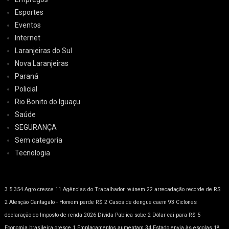
Esportes
Eventos
Internet
Laranjeiras do Sul
Nova Laranjeiras
Paraná
Policial
Rio Bonito do Iguaçu
Saúde
SEGURANÇA
Sem categoria
Tecnologia
3
5
354
Agro cresce 11
Agências do Trabalhador reúnem 22
arrecadação recorde de R$
2
Atenção
Cantagalo - Homem perde R$ 2
Casos de dengue caem 93
Ciclones
declaração do Imposto de renda 2026
Dívida Pública sobe 2
Dólar cai para R$ 5
Economia brasileira cresce 1
Emplacamentos aumentam 34
Estado envia às escolas 1ª