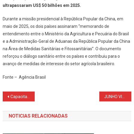
ultrapassaram US$ 50 bilhões em 2025.
Durante a missão presidencial à República Popular da China, em
maio de 2025, os dois países assinaram “memorando de
entendimento entre o Ministério da Agricultura e Pecuária do Brasil
e a Administração-Geral de Aduanas da República Popular da China
na Área de Medidas Sanitárias e Fitossanitárias”. O documento
reforçou o diálogo sanitário entre os países e contribuiu para o
avanço de medidas de interesse do setor agrícola brasileiro.
Fonte – Agência Brasil
Navegação
Capacitação em Sala de Vacinas
JUNHO VIOLETA em Nova Laranjeiras PR
de
NOTICIAS RELACIONADAS
Post