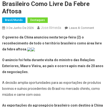
Brasileiro Como Livre Da Febre
Aftosa
Brasil/Mundo
Destaques
Jose Almeida
On
3 De Junho De 2026
Leave A Comment
China
O governo da China anunciou nesta terça-feira (2) o
Reconhe
reconhecimento de todo o território brasileiro como área livre
Território
da febre aftosa.
Brasileiro
Como
O anúncio foi feita durante visita do ministro das Relações
Livre
Exteriores, Mauro Vieira, ao país e ocorre após mais de 20 anos
Da
Febre
de negociações.
Aftosa
A decisão amplia oportunidades para as exportações de produtos
bovinos e suínos procedentes do Brasil no mercado chinês, como
miúdos e carne com osso.
As exportações do agronegócio brasileiro com destino à China