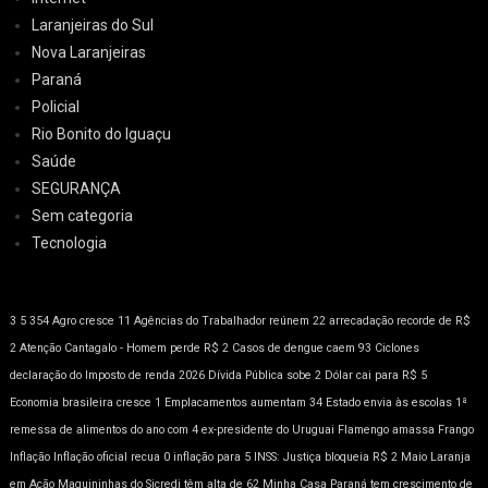
Laranjeiras do Sul
Nova Laranjeiras
Paraná
Policial
Rio Bonito do Iguaçu
Saúde
SEGURANÇA
Sem categoria
Tecnologia
3
5
354
Agro cresce 11
Agências do Trabalhador reúnem 22
arrecadação recorde de R$
2
Atenção
Cantagalo - Homem perde R$ 2
Casos de dengue caem 93
Ciclones
declaração do Imposto de renda 2026
Dívida Pública sobe 2
Dólar cai para R$ 5
Economia brasileira cresce 1
Emplacamentos aumentam 34
Estado envia às escolas 1ª
remessa de alimentos do ano com 4
ex-presidente do Uruguai
Flamengo amassa
Frango
Inflação
Inflação oficial recua 0
inflação para 5
INSS: Justiça bloqueia R$ 2
Maio Laranja
em Ação
Maquininhas do Sicredi têm alta de 62
Minha Casa
Paraná tem crescimento de