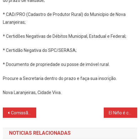
do prazo de validade;
* CAD/PRO (Cadastro de Produtor Rural) do Município de Nova
Laranjeiras;
* Certidões Negativas de Débitos Municipal, Estadual e Federal;
* Certidão Negativa do SPC/SERASA;
* Documento de propriedade ou posse de imóvel rural.
Procure a Secretaria dentro do prazo e faça sua inscrição.
Nova Laranjeiras, Cidade Viva.
Navegação
Comissão da Câmara aprova redução da maioridade penal para 16 anos
El Niño é confirmado e Simepar prevê aumento de chuvas até dezembro
de
NOTICIAS RELACIONADAS
Post