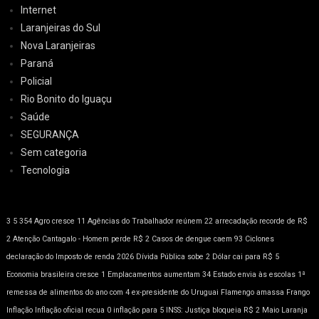
Internet
Laranjeiras do Sul
Nova Laranjeiras
Paraná
Policial
Rio Bonito do Iguaçu
Saúde
SEGURANÇA
Sem categoria
Tecnologia
3
5
354
Agro cresce 11
Agências do Trabalhador reúnem 22
arrecadação recorde de R$
2
Atenção
Cantagalo - Homem perde R$ 2
Casos de dengue caem 93
Ciclones
declaração do Imposto de renda 2026
Dívida Pública sobe 2
Dólar cai para R$ 5
Economia brasileira cresce 1
Emplacamentos aumentam 34
Estado envia às escolas 1ª
remessa de alimentos do ano com 4
ex-presidente do Uruguai
Flamengo amassa
Frango
Inflação
Inflação oficial recua 0
inflação para 5
INSS: Justiça bloqueia R$ 2
Maio Laranja