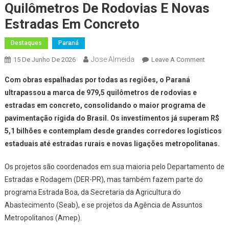
Quilômetros De Rodovias E Novas
Estradas Em Concreto
Destaques
Paraná
Jose Almeida
On
15 De Junho De 2026
Leave A Comment
Paraná
Com obras espalhadas por todas as regiões, o Paraná
Chega
ultrapassou a marca de 979,5 quilômetros de rodovias e
A
estradas em concreto, consolidando o maior programa de
Quase
pavimentação rígida do Brasil. Os investimentos já superam R$
Mil
Quilôme
5,1 bilhões e contemplam desde grandes corredores logísticos
De
estaduais até estradas rurais e novas ligações metropolitanas.
Rodovi
E
Os projetos são coordenados em sua maioria pelo Departamento de
Novas
Estradas e Rodagem (DER-PR), mas também fazem parte do
Estrada
programa Estrada Boa, da Secretaria da Agricultura do
Em
Abastecimento (Seab), e se projetos da Agência de Assuntos
Concret
Metropolitanos (Amep).