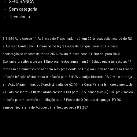
SEGURANÇA
Sem categoria
Tecnologia
3
5
354
Agro cresce 11
Agências do Trabalhador reúnem 22
arrecadação recorde de R$
2
Atenção
Cantagalo - Homem perde R$ 2
Casos de dengue caem 93
Ciclones
declaração do Imposto de renda 2026
Dívida Pública sobe 2
Dólar cai para R$ 5
Economia brasileira cresce 1
Emplacamentos aumentam 34
Estado envia às escolas 1ª
remessa de alimentos do ano com 4
ex-presidente do Uruguai
Flamengo amassa
Frango
Inflação
Inflação oficial recua 0
inflação para 5
INSS: Justiça bloqueia R$ 2
Maio Laranja
em Ação
Maquininhas do Sicredi têm alta de 62
Minha Casa
Paraná tem crescimento de
21
País crescerá 2
PIB do Paraná cresce 3
PIB para 3
Poupança teve R$ 336
previsão da
inflação para 4
previsão da inflação para 5
Prévia de 0
Quedas do Iguaçu -PR
R$ 1
Sanepar
Secretaria de Agropecuária
Tesouro paga R$ 257