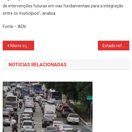
de intervenções futuras em vias fundamentais para a integração
entre os municípios”, analisa.
Fonte – AEN
Navegação
Morre o juiz Antônio Evangelista de Souza Netto
Estado reforça ações em alusão ao Dia de Conscientização da Violência Contra a Pessoa Idosa
de
NOTICIAS RELACIONADAS
Post