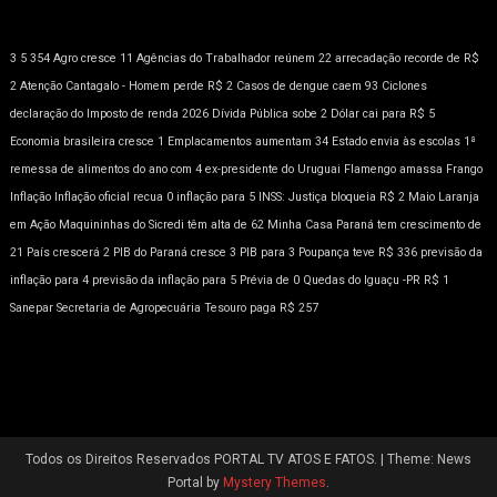
3
5
354
Agro cresce 11
Agências do Trabalhador reúnem 22
arrecadação recorde de R$
2
Atenção
Cantagalo - Homem perde R$ 2
Casos de dengue caem 93
Ciclones
declaração do Imposto de renda 2026
Dívida Pública sobe 2
Dólar cai para R$ 5
Economia brasileira cresce 1
Emplacamentos aumentam 34
Estado envia às escolas 1ª
remessa de alimentos do ano com 4
ex-presidente do Uruguai
Flamengo amassa
Frango
Inflação
Inflação oficial recua 0
inflação para 5
INSS: Justiça bloqueia R$ 2
Maio Laranja
em Ação
Maquininhas do Sicredi têm alta de 62
Minha Casa
Paraná tem crescimento de
21
País crescerá 2
PIB do Paraná cresce 3
PIB para 3
Poupança teve R$ 336
previsão da
inflação para 4
previsão da inflação para 5
Prévia de 0
Quedas do Iguaçu -PR
R$ 1
Sanepar
Secretaria de Agropecuária
Tesouro paga R$ 257
Todos os Direitos Reservados PORTAL TV ATOS E FATOS.
|
Theme: News
Portal by
Mystery Themes
.