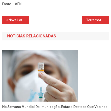
Fonte – AEN
Navegação
Nova Laranjeiras é destaque nacional em Educação Financeira.
Terremotos na Venezuela podem ter de 10 mil a 100 mil vítimas, diz USGS
de
NOTICIAS RELACIONADAS
Post
Na Semana Mundial Da Imunização, Estado Destaca Que Vacinas