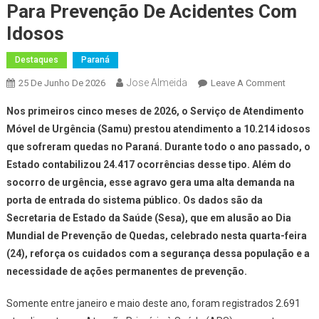
Para Prevenção De Acidentes Com
Idosos
Destaques
Paraná
Jose Almeida
On
25 De Junho De 2026
Leave A Comment
Com
Nos primeiros cinco meses de 2026, o Serviço de Atendimento
Medida
Móvel de Urgência (Samu) prestou atendimento a 10.214 idosos
Simples
que sofreram quedas no Paraná. Durante todo o ano passado, o
Saúde
Estado contabilizou 24.417 ocorrências desse tipo. Além do
Alerta
Para
socorro de urgência, esse agravo gera uma alta demanda na
Prevenç
porta de entrada do sistema público. Os dados são da
De
Secretaria de Estado da Saúde (Sesa), que em alusão ao Dia
Acident
Mundial de Prevenção de Quedas, celebrado nesta quarta-feira
Com
(24), reforça os cuidados com a segurança dessa população e a
Idosos
necessidade de ações permanentes de prevenção.
Somente entre janeiro e maio deste ano, foram registrados 2.691