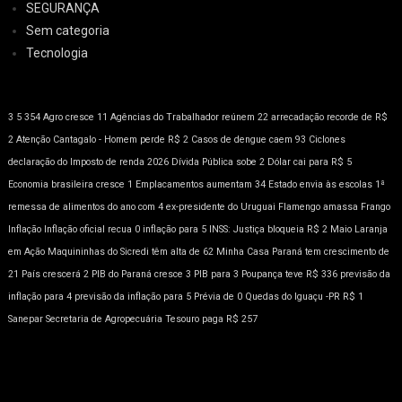
SEGURANÇA
Sem categoria
Tecnologia
3
5
354
Agro cresce 11
Agências do Trabalhador reúnem 22
arrecadação recorde de R$
2
Atenção
Cantagalo - Homem perde R$ 2
Casos de dengue caem 93
Ciclones
declaração do Imposto de renda 2026
Dívida Pública sobe 2
Dólar cai para R$ 5
Economia brasileira cresce 1
Emplacamentos aumentam 34
Estado envia às escolas 1ª
remessa de alimentos do ano com 4
ex-presidente do Uruguai
Flamengo amassa
Frango
Inflação
Inflação oficial recua 0
inflação para 5
INSS: Justiça bloqueia R$ 2
Maio Laranja
em Ação
Maquininhas do Sicredi têm alta de 62
Minha Casa
Paraná tem crescimento de
21
País crescerá 2
PIB do Paraná cresce 3
PIB para 3
Poupança teve R$ 336
previsão da
inflação para 4
previsão da inflação para 5
Prévia de 0
Quedas do Iguaçu -PR
R$ 1
Sanepar
Secretaria de Agropecuária
Tesouro paga R$ 257