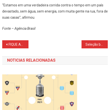
“Estamos em uma verdadeira corrida contra o tempo em um país
devastado, sem água, sem energia, com muita gente na rua, fora de
suas casas”, afirmou.
Fonte – Agência Brasil
Navegação
FIQUE ATENTO AOS ALERTAS DA DEFESA CIVIL
Seleção brasileira faz último treino antes de jogo contra o Japão
de
NOTICIAS RELACIONADAS
Post