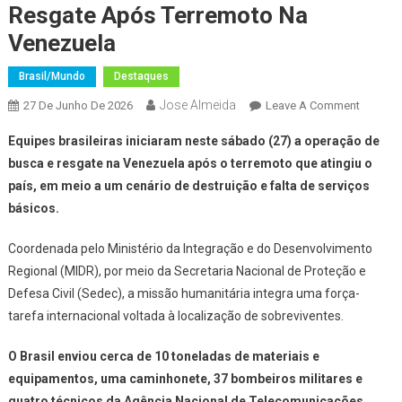
Resgate Após Terremoto Na
Venezuela
Brasil/Mundo
Destaques
Jose Almeida
On
27 De Junho De 2026
Leave A Comment
Brasil
Equipes brasileiras iniciaram neste sábado (27) a operação de
Inicia
busca e resgate na Venezuela após o terremoto que atingiu o
Operaç
país, em meio a um cenário de destruição e falta de serviços
De
básicos.
Busca
E
Coordenada pelo Ministério da Integração e do Desenvolvimento
Resgate
Após
Regional (MIDR), por meio da Secretaria Nacional de Proteção e
Terremo
Defesa Civil (Sedec), a missão humanitária integra uma força-
Na
tarefa internacional voltada à localização de sobreviventes.
Venezue
O Brasil enviou cerca de 10 toneladas de materiais e
equipamentos, uma caminhonete, 37 bombeiros militares e
quatro técnicos da Agência Nacional de Telecomunicações