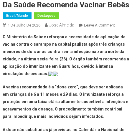
Da Saúde Recomenda Vacinar Bebês
Brasil/Mundo
Destaques
Jose Almeida
On
1 De Julho De 2026
Leave A Comment
Após
O Ministério da Saúde reforçou a necessidade da aplicação da
Casos
vacina contra o sarampo na capital paulista após três crianças
De
menores de dois anos contraírem a infecção na zona norte da
Sarampo,
cidade, na última sexta-feira (26). O órgão também recomenda a
Ministério
Da
aplicação do imunizante em Guarulhos, devido à intensa
Saúde
circulação de pessoas.
Recomen
Vacinar
A vacina recomendada é a “dose zero”, que deve ser aplicada
Bebês
em crianças de 6 a 11 meses e 29 dias. O imunizante reforça a
proteção em uma faixa etária altamente suscetível a infecções e
agravamentos da doença. O procedimento também contribui
para impedir que mais indivíduos sejam infectados.
A dose não substitui as já previstas no Calendário Nacional de