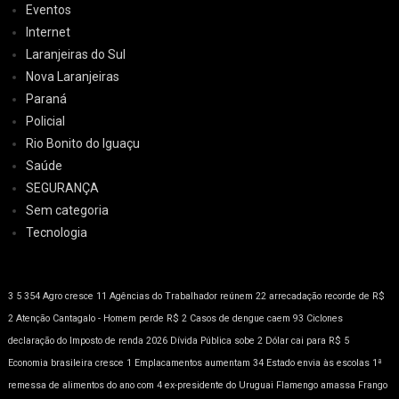
Eventos
Internet
Laranjeiras do Sul
Nova Laranjeiras
Paraná
Policial
Rio Bonito do Iguaçu
Saúde
SEGURANÇA
Sem categoria
Tecnologia
3
5
354
Agro cresce 11
Agências do Trabalhador reúnem 22
arrecadação recorde de R$
2
Atenção
Cantagalo - Homem perde R$ 2
Casos de dengue caem 93
Ciclones
declaração do Imposto de renda 2026
Dívida Pública sobe 2
Dólar cai para R$ 5
Economia brasileira cresce 1
Emplacamentos aumentam 34
Estado envia às escolas 1ª
remessa de alimentos do ano com 4
ex-presidente do Uruguai
Flamengo amassa
Frango