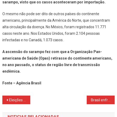
sarampo, visto que os casos aconteceram por importação.
O mesmo não pode ser dito de outros países do continente
americano, principalmente da América do Norte, que concentram
alta circulação da doença. No México, foram registrados 11.771
casos neste ano. Nos Estados Unidos, foram 2.104 pessoas
infectadas e no Canadá, 1.073 casos.
A ascensão do sarampo fez com que a Organização Pan-
americana de Saúde (Opas) retirasse do continente americano,
no ano passado, o status de região livre de transmissão
endêmica.
Fonte – Agência Brasil
Navegação
Eleições 2026: termina prazo para apresentadores deixarem programas
Brasil enfrentará Noruega nas oitavas da Copa
de
NOTICIAS RELACIONADAS