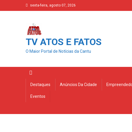
Skip
sexta-feira, agosto 07, 2026
to
content
TV ATOS E FATOS
O Maior Portal de Notícias da Cantu
Destaques
Anúncios Da Cidade
Empreendedo
Eventos