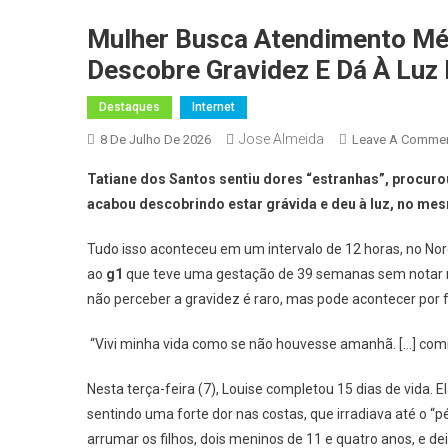
Mulher Busca Atendimento Mé
Descobre Gravidez E Dá À Lu
Destaques
Internet
Jose Almeida
8 De Julho De 2026
Leave A Comme
Tatiane dos Santos sentiu dores “estranhas”, procuro
acabou descobrindo estar grávida e deu à luz, no me
Tudo isso aconteceu em um intervalo de 12 horas, no Nor
ao
g1
que teve uma gestação de 39 semanas sem notar ne
não perceber a gravidez é raro, mas pode acontecer por 
“Vivi minha vida como se não houvesse amanhã. […] comi n
Nesta terça-feira (7), Louise completou 15 dias de vida.
sentindo uma forte dor nas costas, que irradiava até o “pé
arrumar os filhos, dois meninos de 11 e quatro anos, e dei