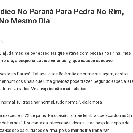
dico No Paraná Para Pedra No Rim,
z No Mesmo Dia
On
nt
Mulher
u ajuda médica por acreditar que estava com pedras nos rins, mas
Busca
smo dia, a pequena Louise Emanuelly, que nasceu saudável
.
Atendimento
Médico
oeste do Paraná. Tatiane, que não é mãe de primeira viagem, contou
No
nhum dos sinais que uma gravidez pode trazer. Segundo especialista
Paraná
fatores variados.
Veja explicação mais abaixo
.
Para
Pedra
ormal, fui trabalhar normal, tudo normal”, ela lembra.
No
Rim,
 Ela nasceu em 22 de junho. Na ocasião, a mãe lembra que acordou às 5h
Descobre
 da barriga”. Por conta da intensidade, decidiu ir ao hospital depois de
Gravidez
E
xá-los sob os cuidados da irmã, pois o marido iria trabalhar.