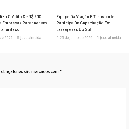
iza Crédito De R$ 200
Equipe Da Viação E Transportes
ra Empresas Paranaenses
Participa De Capacitação Em
o Tarifaço
Laranjeiras Do Sul
 de 2025
jose almeida
25 de junho de 2026
jose almeida
obrigatórios são marcados com
*