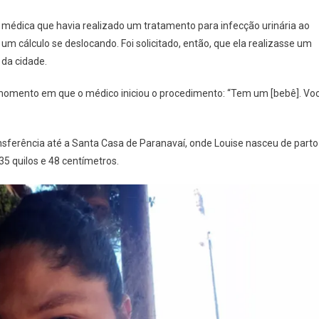
Dá
à médica que havia realizado um tratamento para infecção urinária ao
À
Luz
um cálculo se deslocando. Foi solicitado, então, que ela realizasse um
No
 da cidade.
Mesmo
Dia
 momento em que o médico iniciou o procedimento: “Tem um [bebê]. Vo
ansferência até a Santa Casa de Paranavaí, onde Louise nasceu de parto
5 quilos e 48 centímetros.