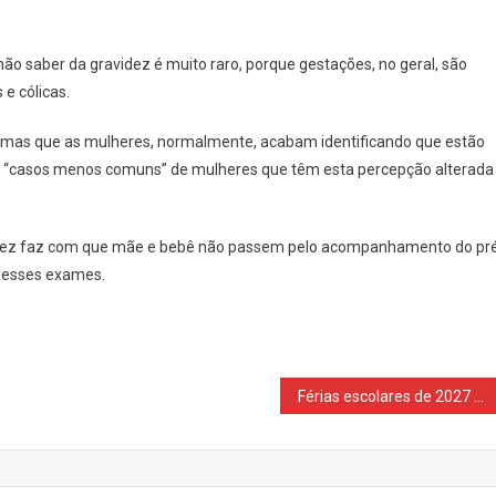
não saber da gravidez é muito raro, porque gestações, no geral, são
e cólicas.
s, mas que as mulheres, normalmente, acabam identificando que estão
m, “casos menos comuns” de mulheres que têm esta percepção alterada
idez faz com que mãe e bebê não passem pelo acompanhamento do pr
 nesses exames.
Férias escolares de 2027 terão novas datas por causa da Copa Feminina