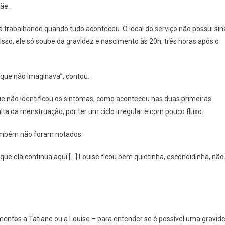
ãe.
a trabalhando quando tudo aconteceu. O local do serviço não possui sin
r isso, ele só soube da gravidez e nascimento às 20h, três horas após o
u que não imaginava”, contou.
ue não identificou os sintomas, como aconteceu nas duas primeiras
ta da menstruação, por ter um ciclo irregular e com pouco fluxo.
também não foram notados.
que ela continua aqui […] Louise ficou bem quietinha, escondidinha, não
mentos a Tatiane ou a Louise – para entender se é possível uma gravid