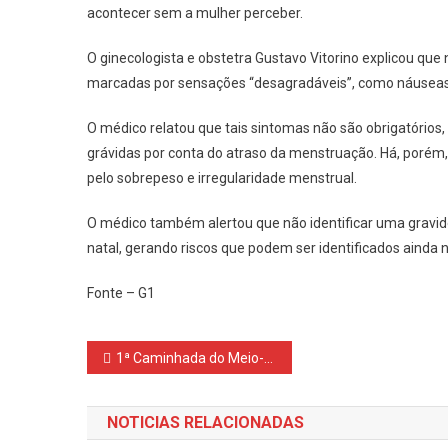
acontecer sem a mulher perceber.
O ginecologista e obstetra Gustavo Vitorino explicou que 
marcadas por sensações “desagradáveis”, como náuseas 
O médico relatou que tais sintomas não são obrigatório
grávidas por conta do atraso da menstruação. Há, poré
pelo sobrepeso e irregularidade menstrual.
O médico também alertou que não identificar uma grav
natal, gerando riscos que podem ser identificados ainda
Fonte – G1
Navegação
1ª Caminhada do Meio-Dia de Combate ao Feminicídio
de
NOTICIAS RELACIONADAS
Post