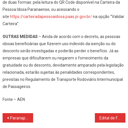
de duas formas: pela leitura do QR Code disponível na Carteira da
Pessoa Idosa Paranaense, ou acessando o
site
https://carteiradapessoaidosa.paas.pr.gov.br/
na opção “Validar
Carteira”.
OUTRAS MEDIDAS
– Ainda de acordo com o decreto, as pessoas
idosas beneficiárias que fizerem uso indevido da isenção ou do
desconto serão investigadas e poderão perder o benefício. Já as
empresas que dificultarem ou negarem o fornecimento da
gratuidade ou do desconto, devidamente amparado pela legislação
relacionada, estarão sujeitas às penalidades correspondentes,
previstas no Regulamento de Transporte Rodoviário Intermunicipal
de Passageiros.
Fonte – AEN
Navegação
Paranaprevidência recupera R$ 620 milhões com compensação previdenciária em 2024
Edital de Fomento à Execução de Ações Culturais – PNAB 2025 – Nova Laranjeiras PR