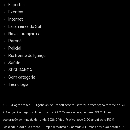
Esportes
Eventos
Internet
Laranjeiras do Sul
Nova Laranjeiras
Paraná
Policial
Rio Bonito do Iguaçu
Saúde
SEGURANÇA
Sem categoria
Tecnologia
3
5
354
Agro cresce 11
Agências do Trabalhador reúnem 22
arrecadação recorde de R$
2
Atenção
Cantagalo - Homem perde R$ 2
Casos de dengue caem 93
Ciclones
declaração do Imposto de renda 2026
Dívida Pública sobe 2
Dólar cai para R$ 5
Economia brasileira cresce 1
Emplacamentos aumentam 34
Estado envia às escolas 1ª