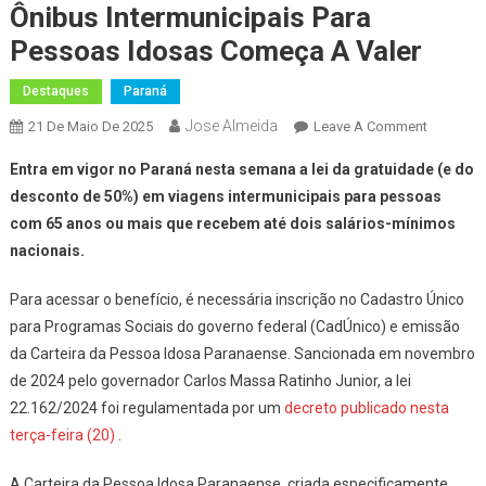
Ônibus Intermunicipais Para
Pessoas Idosas Começa A Valer
Destaques
Paraná
Jose Almeida
On
21 De Maio De 2025
Leave A Comment
Lei
Entra em vigor no Paraná nesta semana a lei da gratuidade (e do
Da
desconto de 50%) em viagens intermunicipais para pessoas
Gratuida
com 65 anos ou mais que recebem até dois salários-mínimos
De
nacionais.
Passage
De
Para acessar o benefício, é necessária inscrição no Cadastro Único
Ônibus
Intermuni
para Programas Sociais do governo federal (CadÚnico) e emissão
Para
da Carteira da Pessoa Idosa Paranaense. Sancionada em novembro
Pessoas
de 2024 pelo governador Carlos Massa Ratinho Junior, a lei
Idosas
22.162/2024 foi regulamentada por um
decreto publicado nesta
Começa
terça-feira (20)
.
A
Valer
A Carteira da Pessoa Idosa Paranaense, criada especificamente