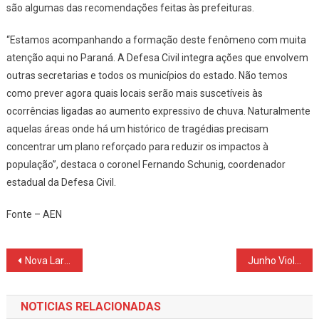
são algumas das recomendações feitas às prefeituras.
“Estamos acompanhando a formação deste fenômeno com muita
atenção aqui no Paraná. A Defesa Civil integra ações que envolvem
outras secretarias e todos os municípios do estado. Não temos
como prever agora quais locais serão mais suscetíveis às
ocorrências ligadas ao aumento expressivo de chuva. Naturalmente
aquelas áreas onde há um histórico de tragédias precisam
concentrar um plano reforçado para reduzir os impactos à
população”, destaca o coronel Fernando Schunig, coordenador
estadual da Defesa Civil.
Fonte – AEN
Navegação
Nova Laranjeiras promove capacitação para prevenção e combate ao trabalho infantil – Primeira Infância.
Junho Violeta: Conscientização e Combate à Violência contra a Pessoa Idosa.
de
NOTICIAS RELACIONADAS
Post