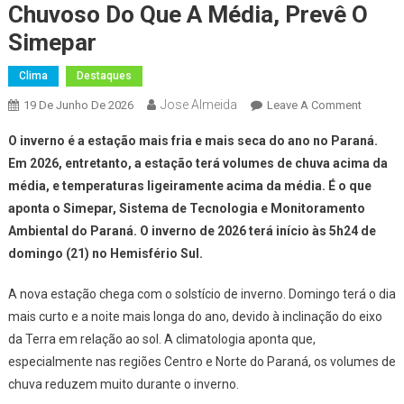
Chuvoso Do Que A Média, Prevê O
Simepar
Clima
Destaques
Jose Almeida
On
19 De Junho De 2026
Leave A Comment
Inverno
O inverno é a estação mais fria e mais seca do ano no Paraná.
De
Em 2026, entretanto, a estação terá volumes de chuva acima da
2026
média, e temperaturas ligeiramente acima da média. É o que
Será
aponta o Simepar, Sistema de Tecnologia e Monitoramento
Mais
Quente
Ambiental do Paraná. O inverno de 2026 terá início às 5h24 de
E
domingo (21) no Hemisfério Sul.
Chuvos
Do
A nova estação chega com o solstício de inverno. Domingo terá o dia
Que
mais curto e a noite mais longa do ano, devido à inclinação do eixo
A
da Terra em relação ao sol. A climatologia aponta que,
Média,
especialmente nas regiões Centro e Norte do Paraná, os volumes de
Prevê
chuva reduzem muito durante o inverno.
O