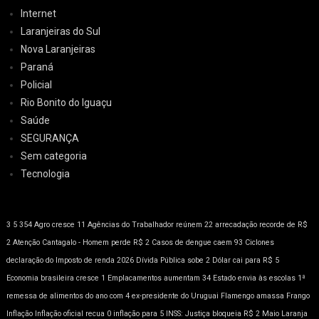
Internet
Laranjeiras do Sul
Nova Laranjeiras
Paraná
Policial
Rio Bonito do Iguaçu
Saúde
SEGURANÇA
Sem categoria
Tecnologia
3
5
354
Agro cresce 11
Agências do Trabalhador reúnem 22
arrecadação recorde de R$
2
Atenção
Cantagalo - Homem perde R$ 2
Casos de dengue caem 93
Ciclones
declaração do Imposto de renda 2026
Dívida Pública sobe 2
Dólar cai para R$ 5
Economia brasileira cresce 1
Emplacamentos aumentam 34
Estado envia às escolas 1ª
remessa de alimentos do ano com 4
ex-presidente do Uruguai
Flamengo amassa
Frango
Inflação
Inflação oficial recua 0
inflação para 5
INSS: Justiça bloqueia R$ 2
Maio Laranja