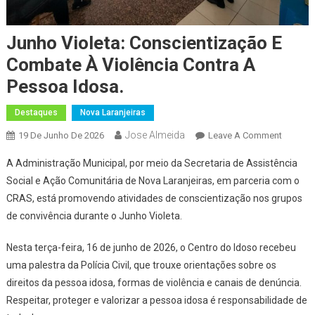
Junho Violeta: Conscientização E
Combate À Violência Contra A
Pessoa Idosa.
Destaques
Nova Laranjeiras
Jose Almeida
On
19 De Junho De 2026
Leave A Comment
Junho
A Administração Municipal, por meio da Secretaria de Assistência
Violeta:
Social e Ação Comunitária de Nova Laranjeiras, em parceria com o
Conscie
CRAS, está promovendo atividades de conscientização nos grupos
E
de convivência durante o Junho Violeta.
Combat
À
Nesta terça-feira, 16 de junho de 2026, o Centro do Idoso recebeu
Violênci
Contra
uma palestra da Polícia Civil, que trouxe orientações sobre os
A
direitos da pessoa idosa, formas de violência e canais de denúncia.
Pessoa
Respeitar, proteger e valorizar a pessoa idosa é responsabilidade de
Idosa.