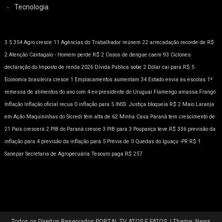
Tecnologia
3
5
354
Agro cresce 11
Agências do Trabalhador reúnem 22
arrecadação recorde de R$
2
Atenção
Cantagalo - Homem perde R$ 2
Casos de dengue caem 93
Ciclones
declaração do Imposto de renda 2026
Dívida Pública sobe 2
Dólar cai para R$ 5
Economia brasileira cresce 1
Emplacamentos aumentam 34
Estado envia às escolas 1ª
remessa de alimentos do ano com 4
ex-presidente do Uruguai
Flamengo amassa
Frango
Inflação
Inflação oficial recua 0
inflação para 5
INSS: Justiça bloqueia R$ 2
Maio Laranja
em Ação
Maquininhas do Sicredi têm alta de 62
Minha Casa
Paraná tem crescimento de
21
País crescerá 2
PIB do Paraná cresce 3
PIB para 3
Poupança teve R$ 336
previsão da
inflação para 4
previsão da inflação para 5
Prévia de 0
Quedas do Iguaçu -PR
R$ 1
Sanepar
Secretaria de Agropecuária
Tesouro paga R$ 257
Todos os Direitos Reservados PORTAL TV ATOS E FATOS.
|
Theme: News