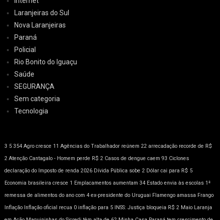
Internet
Laranjeiras do Sul
Nova Laranjeiras
Paraná
Policial
Rio Bonito do Iguaçu
Saúde
SEGURANÇA
Sem categoria
Tecnologia
3
5
354
Agro cresce 11
Agências do Trabalhador reúnem 22
arrecadação recorde de R$
2
Atenção
Cantagalo - Homem perde R$ 2
Casos de dengue caem 93
Ciclones
declaração do Imposto de renda 2026
Dívida Pública sobe 2
Dólar cai para R$ 5
Economia brasileira cresce 1
Emplacamentos aumentam 34
Estado envia às escolas 1ª
remessa de alimentos do ano com 4
ex-presidente do Uruguai
Flamengo amassa
Frango
Inflação
Inflação oficial recua 0
inflação para 5
INSS: Justiça bloqueia R$ 2
Maio Laranja
em Ação
Maquininhas do Sicredi têm alta de 62
Minha Casa
Paraná tem crescimento de