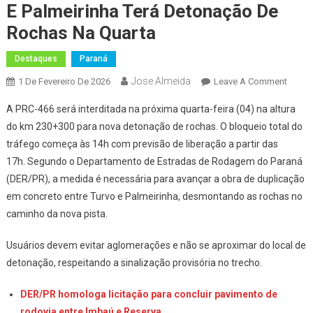
E Palmeirinha Terá Detonação De
Rochas Na Quarta
Destaques
Paraná
Jose Almeida
On
1 De Fevereiro De 2026
Leave A Comment
Dupli
A PRC-466 será interditada na próxima quarta-feira (04) na altura
Da
do km 230+300 para nova detonação de rochas. O bloqueio total do
PRC-
tráfego começa às 14h com previsão de liberação a partir das
466
17h. Segundo o Departamento de Estradas de Rodagem do Paraná
Entre
Turvo
(DER/PR), a medida é necessária para avançar a obra de duplicação
E
em concreto entre Turvo e Palmeirinha, desmontando as rochas no
Palmei
caminho da nova pista.
Terá
Deton
Usuários devem evitar aglomerações e não se aproximar do local de
De
detonação, respeitando a sinalização provisória no trecho.
Rocha
Na
DER/PR homologa licitação para concluir pavimento de
Quarta
rodovia entre Imbaú e Reserva