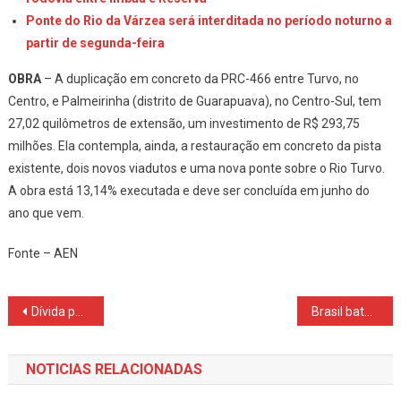
Ponte do Rio da Várzea será interditada no período noturno a
partir de segunda-feira
OBRA
– A duplicação em concreto da PRC-466 entre Turvo, no
Centro, e Palmeirinha (distrito de Guarapuava), no Centro-Sul, tem
27,02 quilômetros de extensão, um investimento de R$ 293,75
milhões. Ela contempla, ainda, a restauração em concreto da pista
existente, dois novos viadutos e uma nova ponte sobre o Rio Turvo.
A obra está 13,14% executada e deve ser concluída em junho do
ano que vem.
Fonte – AEN
Navegação
Dívida pública pode alcançar até R$ 10,3 trilhões em 2026
Brasil bate Argentina e conquista 12º título na Copa América de Futsal
de
NOTICIAS RELACIONADAS
Post